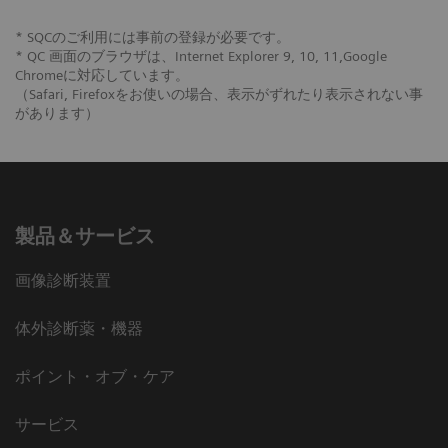
* SQCのご利用には事前の登録が必要です。
* QC 画面のブラウザは、Internet Explorer 9, 10, 11,Google
Chromeに対応しています。
（Safari, Firefoxをお使いの場合、表示がずれたり表示されない事
があります）
製品＆サービス
画像診断装置
体外診断薬・機器
ポイント・オブ・ケア
サービス