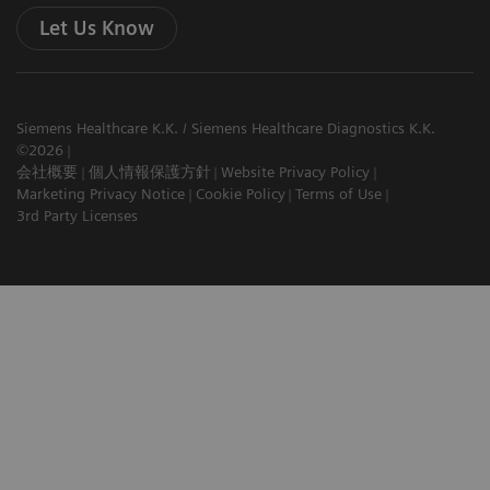
Let Us Know
Siemens Healthcare K.K. / Siemens Healthcare Diagnostics K.K.
©2026
会社概要
個人情報保護方針
Website Privacy Policy
Marketing Privacy Notice
Cookie Policy
Terms of Use
3rd Party Licenses