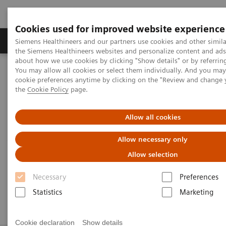
Cookies used for improved website experience
製品＆サービス
サポート情報
Insights
Siemens Healthineers and our partners use cookies and other simila
the Siemens Healthineers websites and personalize content and ad
about how we use cookies by clicking "Show details" or by referrin
You may allow all cookies or select them individually. And you ma
ホーム
サポート情報
Quality Control Management for Assays
cookie preferences anytime by clicking on the "Review and change
the
Cookie Policy
page.
SQC
Allow all cookies
外部精度管理とサーベイを統合したウェブシ
Allow necessary only
ステム
Allow selection
Necessary
Preferences
Siemens QC はSQC に名称変更しました。
Statistics
Marketing
Cookie declaration
Show details