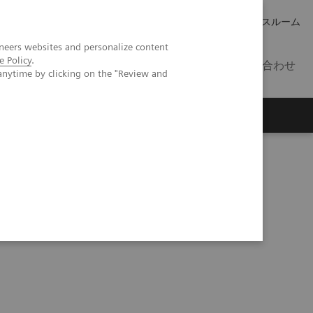
キャリア
IR 情報
プレスルーム
neers websites and personalize content
e Policy
.
JP
お問い合わせ
anytime by clicking on the "Review and