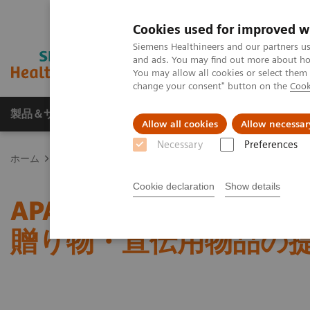
Cookies used for improved w
Siemens Healthineers and our partners us
and ads. You may find out more about how
You may allow all cookies or select them
change your consent" button on the
Cook
製品＆サービス
サポート情報
Insights
Allow all cookies
Allow necessar
Necessary
Preferences
ホーム
News & Stories
APACMed倫理行動規範改定に伴う贈
Cookie declaration
Show details
APACMed倫理行動規
贈り物・宣伝用物品の