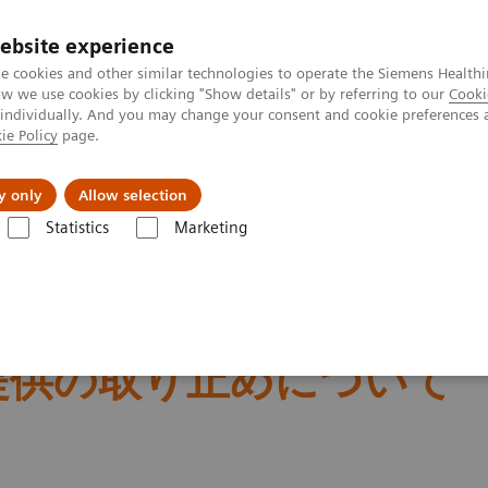
ebsite experience
e cookies and other similar technologies to operate the Siemens Healthi
 we use cookies by clicking "Show details" or by referring to our
Cooki
 individually. And you may change your consent and cookie preferences 
ie Policy
page.
会社情報
y only
Allow selection
Statistics
Marketing
り物・宣伝用物品の提供の取り止めについて
範改定に伴う
提供の取り止めについて