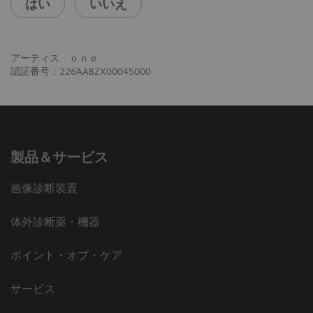
はい
いいえ
アーティス ｏｎｅ
認証番号：226AABZX00045000
製品＆サービス
画像診断装置
体外診断薬・機器
ポイント・オブ・ケア
サービス