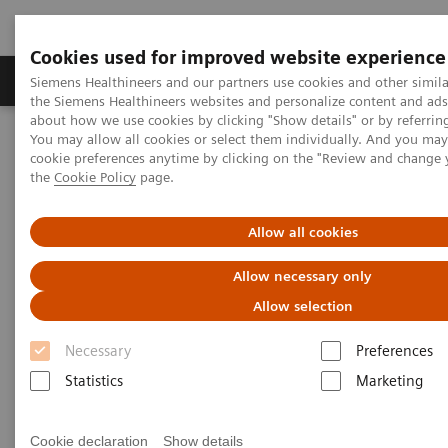
Cookies used for improved website experience
製品＆サービス
サポート情報
Insights
Siemens Healthineers and our partners use cookies and other simila
the Siemens Healthineers websites and personalize content and ad
about how we use cookies by clicking "Show details" or by referrin
You may allow all cookies or select them individually. And you ma
ホーム
画像診断・治療装置
血管撮影装置 Angio
cookie preferences anytime by clicking on the "Review and change
Artis Interventional Angiography Systems
Artis one
the
Cookie Policy
page.
Allow all cookies
Allow necessary only
Allow selection
Necessary
Preferences
Statistics
Marketing
Cookie declaration
Show details