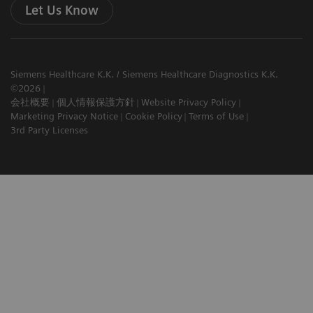
Let Us Know
Siemens Healthcare K.K. / Siemens Healthcare Diagnostics K.K.
©2026
会社概要
個人情報保護方針
Website Privacy Policy
Marketing Privacy Notice
Cookie Policy
Terms of Use
3rd Party Licenses