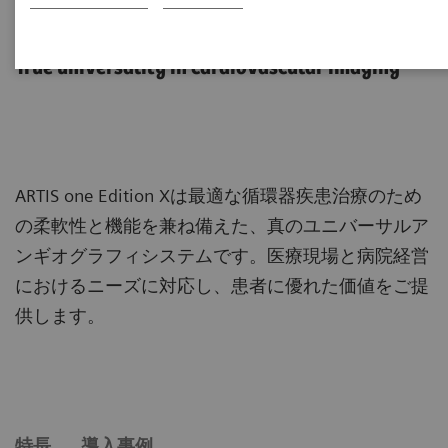
ARTIS one Edition X
True universality in cardiovascular imaging
ARTIS one Edition Xは最適な循環器疾患治療のため
の柔軟性と機能を兼ね備えた、真のユニバーサルア
ンギオグラフィシステムです。医療現場と病院経営
におけるニーズに対応し、患者に優れた価値をご提
供します。
特長
導入事例