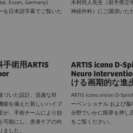
tal, Essen, Germany)
木村尚人先生（岩手県立
ーを日本語字幕でご覧いた
神経外科）にご講演いた
手術用ARTIS
ARTIS icono D-Sp
oor
Neuro Intervent
ける画期的な進
基づいた設計、迅速な対
ARTIS icono.vision D-S
機能を備えた新しいハイブ
ーベンショナル および脳
室が、手術チームにより効
分野でいかに限界を押し
を可能にし、患者ケアの向
をご覧ください。
りました。