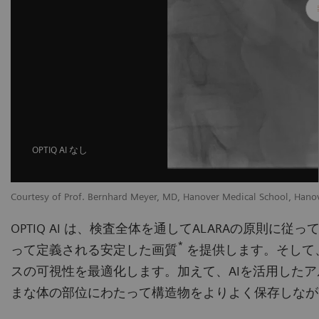
OPTIQ AI なし
Courtesy of Prof. Bernhard Meyer, MD, Hanover Medical School, Hano
OPTIQ AI は、検査全体を通してALARAの原則に
*
って定義される安定した画質
を提供します。そして
スの可視性を最適化します。加えて、AIを活用したア
まな体の部位にわたって構造物をよりよく保存しなが