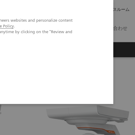
キャリア
IR 情報
プレスルーム
neers websites and personalize content
e Policy
.
JP
お問い合わせ
anytime by clicking on the "Review and