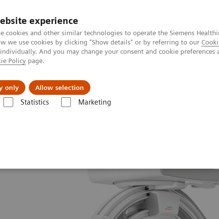
ebsite experience
e cookies and other similar technologies to operate the Siemens Healthi
 we use cookies by clicking "Show details" or by referring to our
Cooki
 individually. And you may change your consent and cookie preferences 
ie Policy
page.
会社情報
y only
Allow selection
Statistics
Marketing
ventional Angiography Systems
ARTIS icono.vision