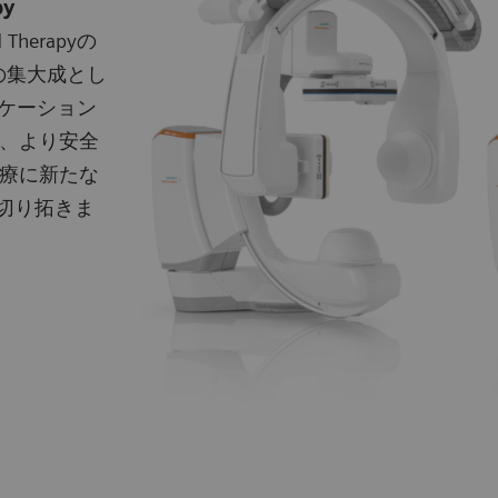
py
 Therapyの
技術の集大成とし
リケーション
、より安全
療に新たな
へと切り拓きま