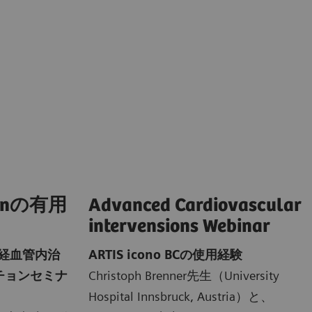
spinの有用
Advanced Cardiovascular
intervensions Webinar
神経血管内治
ARTIS icono BCの使用経験
チョンセミナ
Christoph Brenner先生（University
Hospital Innsbruck, Austria）と、