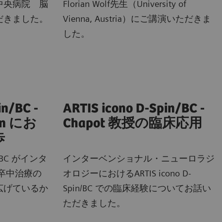
中央病院 脳
Florian Wolf先生（University of
だきました。
Vienna, Austria）にご講演いただきま
した。
in/BC -
ARTIS icono D-Spin/BC -
ion にお
Chapot 教授の臨床応用
歩
pin/BC がインタ
インターベンショナル・ニューロラジ
卒中治療の
オロジーにおけるARTIS icono D-
広げているか
Spin/BC での臨床経験についてお話い
ただきました。