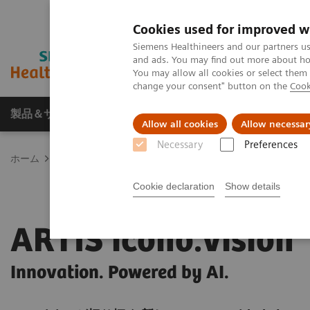
Cookies used for improved w
Siemens Healthineers and our partners us
and ads. You may find out more about how
You may allow all cookies or select them
change your consent" button on the
Cook
製品＆サービス
サポート情報
Insights
Allow all cookies
Allow necessar
Necessary
Preferences
ホーム
画像診断・治療装置
血管撮影装置 Angio
Artis Inter
Cookie declaration
Show details
ARTIS icono.vision
Innovation. Powered by AI.