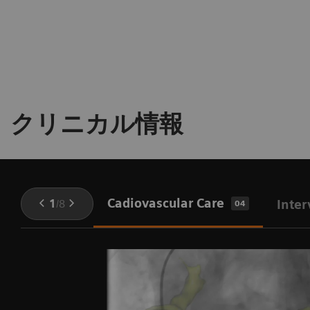
フによって
年間最大5,000ユーロ
節
ンターベンションがスピードアップし、造影剤の使
約
(22MWh/年以下)
用量と使用回数を減らします。ARTIS icono.vision
ARTIS icono.vision D-Spin/BC の製造に使われる
は、0.5mm以上のre-positioning 精度でこれをサポ
材料の96.3%
（重量比）
は材料成分としてリ
ートしています。
サイクル可能、
3.7％はエネルギーとしてリサ
イクル可能
クリニカル情報
Cadiovascular Care
1
/
8
Inter
04
動