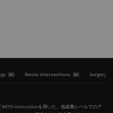
ogy
Neuro Interventions
Surgery
01
01
0
IS icono.visionを用いた、低線量レベルでのア