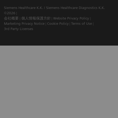
Siemens Healthcare K.K. / Siemens Healthcare Diagnostics K.K.
©2026
会社概要
個人情報保護方針
Website Privacy Policy
Marketing Privacy Notice
Cookie Policy
Terms of Use
3rd Party Licenses