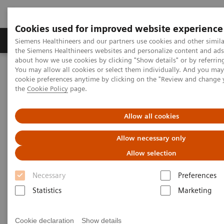
Cookies used for improved website experience
製品＆サービス
サポート情報
Insights
Siemens Healthineers and our partners use cookies and other simila
the Siemens Healthineers websites and personalize content and ad
about how we use cookies by clicking "Show details" or by referrin
You may allow all cookies or select them individually. And you ma
ホーム
画像診断・治療装置
血管撮影装置 Angio
cookie preferences anytime by clicking on the "Review and change
Artis Interventional Angiography Systems
Artis Q.zen
the
Cookie Policy
page.
Artis Q.zen
Allow all cookies
Allow necessary only
Visionary intervention - ultra-low-dose
Allow selection
Necessary
Preferences
Statistics
Marketing
インターベンションの常識を打ち破る、『ultra-
low-dose』という新たな性能。
Cookie declaration
Show details