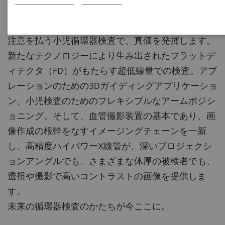
それは、長時間のX線透視を余儀なくされる心房細
動アブレーション、そして、被検者被ばくに細心の
注意を払う小児循環器検査で、真価を発揮します。
新たなテクノロジーにより生み出されたフラットデ
ィテクタ（FD）がもたらす超低線量での検査。アブ
レーションのための3Dガイディングアプリケーショ
ン、小児検査のためのフレキシブルなアームポジシ
ョニング。そして、血管撮影装置の基本であり、画
像作成の根幹をなすイメージングチェーンを一新
し、高精度ハイパワーX線管が、深いプロジェクシ
ョンアングルでも、さまざまな体厚の被検者でも、
透視や撮影で高いコントラストの画像を提供しま
す。
未来の循環器検査のかたちが今ここに。