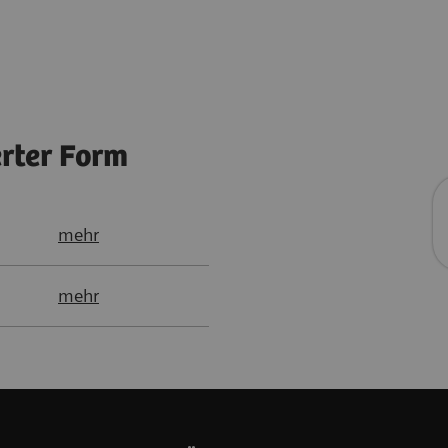
erter Form
mehr
mehr