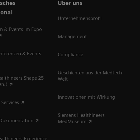
isches
Über uns
sonal
Unternehmensprofil
n & Events im Expo
Management
nferenzen & Events
Compliance
Geschichten aus der Medtech-
althineers Shape 25
Welt
en.)
Innovationen mit Wirkung
 Services
Siemens Healthineers
 Dokumentation
MedMuseum
althineers Experience