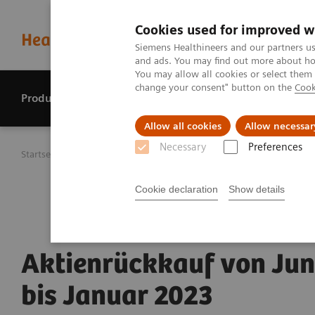
Cookies used for improved w
Siemens Healthineers and our partners us
and ads. You may find out more about how
You may allow all cookies or select them
change your consent" button on the
Cook
Produkte & Services
Perspektiven
Allow all cookies
Allow necessar
Necessary
Preferences
Startseite
Investor Relations
Aktieninformation
Akti
Cookie declaration
Show details
Aktienrückkauf von Jun
bis Januar 2023