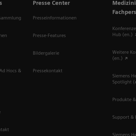
s
Presse Center
Medizin
Fachper
rsammlung
Presseinformationen
Konferenze
Hub (en.)
onen
Presse-Features
Weitere Ko
Bildergalerie
(en.)
 Ad Hocs &
Pressekontakt
Siemens He
Spotlight (
Produkte &
e
Support &
ntakt
Siemens He