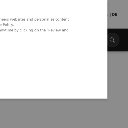
Presse
Medizinisches Fachpersonal
EN
|
DE
neers websites and personalize content
e Policy
.
anytime by clicking on the "Review and