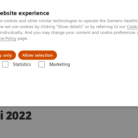
ebsite experience
Investoren
Talente
e cookies and other similar technologies to operate the Siemens Healthi
 we use cookies by clicking "Show details" or by referring to our
Cooki
 individually. And you may change your consent and cookie preferences 
ie Policy
page.
Innovationen
Purpose
y only
Allow selection
Statistics
Marketing
enrückkauf von Juni 2022 bis Januar 2023
i 2022