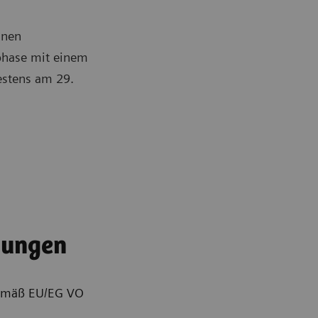
inen
phase mit einem
estens am 29.
.
ungen
emäß EU/EG VO