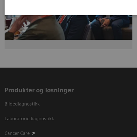
Produkter og løsninger
Bildediagnostikk
Laboratoriediagnostikk
Cancer Care