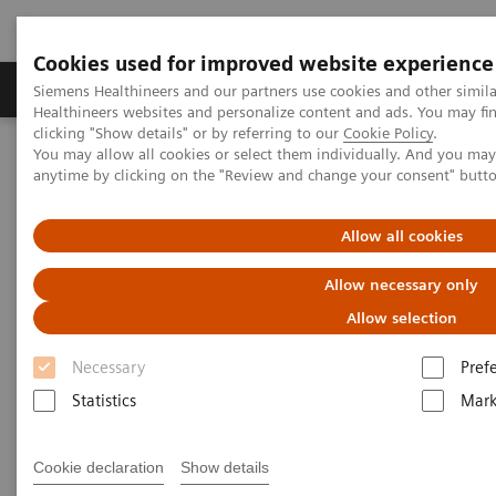
Cookies used for improved website experience
Produkter og løsninger
Support og dokumentas
Siemens Healthineers and our partners use cookies and other simil
Healthineers websites and personalize content and ads. You may f
clicking "Show details" or by referring to our
Cookie Policy
.
You may allow all cookies or select them individually. And you ma
Hjem
Produkter og løsninger innen bildediagnostikk
anytime by clicking on the "Review and change your consent" butt
Molekylær avbildning
MI World Summit 2026
MI World Summit 2026 Moments
Image 90
Allow all cookies
Image 90
Allow necessary only
Allow selection
Necessary
Pref
Statistics
Mark
Cookie declaration
Show details