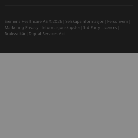
Siemens Healthcare AS ©2026
Selskapsinformasjon
Personvern
Marketing Privacy
Informasjonskapsler
3rd Party Licences
Bruksvilkår
Digital Services Act