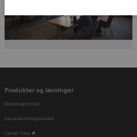
Produkter og løsninger
Bildediagnostikk
Laboratoriediagnostikk
Cancer Care