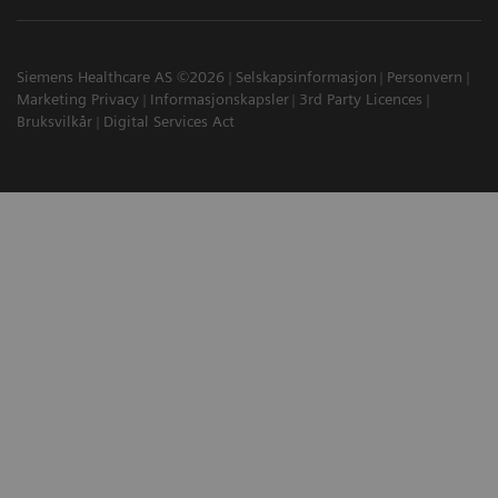
Siemens Healthcare AS ©2026
Selskapsinformasjon
Personvern
Marketing Privacy
Informasjonskapsler
3rd Party Licences
Bruksvilkår
Digital Services Act