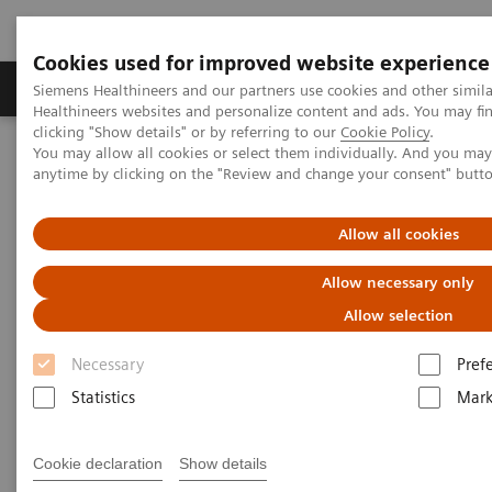
Cookies used for improved website experience
Produkter og løsninger
Support og dokumentas
Siemens Healthineers and our partners use cookies and other simil
Healthineers websites and personalize content and ads. You may f
clicking "Show details" or by referring to our
Cookie Policy
.
You may allow all cookies or select them individually. And you ma
Hjem
Produkter og løsninger innen bildediagnostikk
anytime by clicking on the "Review and change your consent" butt
Molekylær avbildning
MI World Summit 2026
MI World Summit 2026 Moments
Image 89
Allow all cookies
Image 89
Allow necessary only
Allow selection
Necessary
Pref
Statistics
Mark
Cookie declaration
Show details