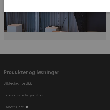
Produkter og løsninger
Bildediagnostikk
Laboratoriediagnostikk
Cancer Care