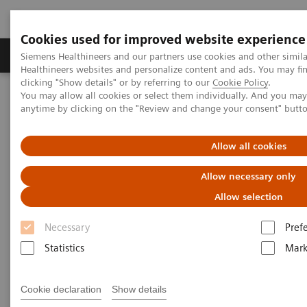
Cookies used for improved website experience
Produkter og løsninger
Support og dokumentas
Siemens Healthineers and our partners use cookies and other simil
Healthineers websites and personalize content and ads. You may f
clicking "Show details" or by referring to our
Cookie Policy
.
You may allow all cookies or select them individually. And you ma
Hjem
Produkter og løsninger innen bildediagnostikk
anytime by clicking on the "Review and change your consent" butt
Molekylær avbildning
MI World Summit 2026
MI World Summit 2026 Moments
Image 88
Allow all cookies
Image 88
Allow necessary only
Allow selection
Necessary
Pref
Statistics
Mark
Cookie declaration
Show details