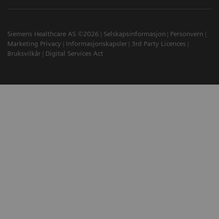
Siemens Healthcare AS ©2026
Selskapsinformasjon
Personvern
Marketing Privacy
Informasjonskapsler
3rd Party Licences
Bruksvilkår
Digital Services Act