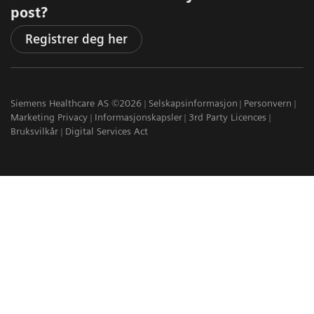
post?
Registrer deg her
Siemens Healthcare AS ©2026
Selskapsinformasjon
Personvern
Marketing Privacy
Informasjonskapsler
3rd Party Licences
Bruksvilkår
Digital Services Act