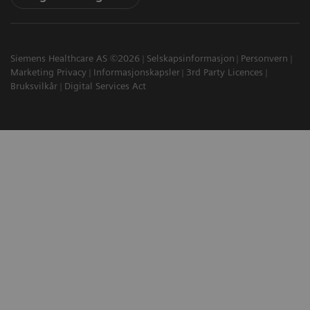
Siemens Healthcare AS ©2026
Selskapsinformasjon
Personvern
Marketing Privacy
Informasjonskapsler
3rd Party Licences
Bruksvilkår
Digital Services Act