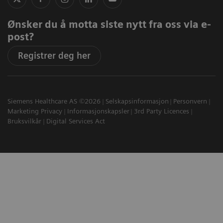
Ønsker du å motta siste nytt fra oss via e-
post?
Registrer deg her
Siemens Healthcare AS ©2026
Selskapsinformasjon
Personvern
Marketing Privacy
Informasjonskapsler
3rd Party Licences
Bruksvilkår
Digital Services Act