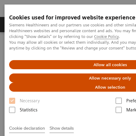
Cookies used for improved website experience
Produkter og løsninger
Support og dokumentas
Siemens Healthineers and our partners use cookies and other simil
Healthineers websites and personalize content and ads. You may f
clicking "Show details" or by referring to our
Cookie Policy
.
You may allow all cookies or select them individually. And you ma
Hjem
Produkter og løsninger innen bildediagnostikk
anytime by clicking on the "Review and change your consent" butt
Magnetic Resonance Imaging
7T MRI Scanners
Allow all cookies
7T MRI Scanners
Allow necessary only
Allow selection
Our groundbreaking innovations include the world’s
Necessary
Pref
first 7T MRI scanner released for clinical use.
Statistics
Mark
Cookie declaration
Show details
NEW