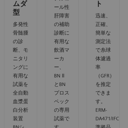
ムダ
ト
ール性
型
肝障害
迅速、
多発性
の補助
正確、
骨髄腫
診断に
簡単な
の診
有用な
測定法
断、モ
飲酒マ
で糸球
ニタリ
ーカ
体濾過
ングに
ー、
率
有用な
BN Ⅱ
（GFR）
試薬を
とBN
を推定
全自動
プロス
できま
血漿蛋
ペック
す。
白分析
の専用
ERM-
装置
試薬で
DA471/IFCC
BNシ
す。
準拠品