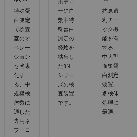
ボディ
特殊蛋
ーに血
抗原過
白測定
漿中特
剰チェ
で検査
殊蛋白
ック機
室のオ
測定の
能を有
ペレー
経験を
する、
ション
結集し
中大型
を簡素
たBN
血漿蛋
化す
シリー
白測定
る、中
ズの検
装置。
規模検
査装置
多検体
体数に
です。
処理に
適した
最適。
専用ネ
フェロ