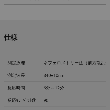
仕様
測定原理
ネフェロメトリー法（前方散乱光
測定波長
840±10nm
反応時間
6分～12分
反応ｷｭｰﾍﾞｯﾄ数
90