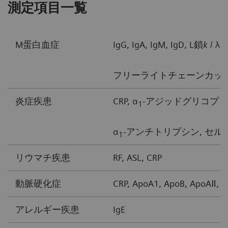
測定項目一覧
M蛋白血症
IgG, IgA, IgM, IgD, L鎖
k
/ λ,
フリーライトチェーンカッパ型/ラ
炎症疾患
CRP, α
-アジッドグリコプロ
1
α
-アンチトリプシン, セル
1
リウマチ疾患
RF, ASL, CRP
動脈硬化症
CRP, ApoA1, ApoB, ApoA
アレルギー疾患
IgE