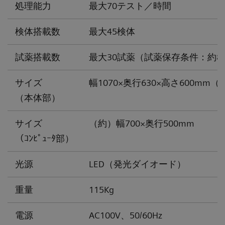
処理能力
最大70テスト／時間
検体搭載数
最大45検体
試薬搭載数
最大30試薬（試薬保存条件：約8
サイズ
幅1070×奥行630×高さ600m
（本体部）
サイズ
（約）幅700×奥行500mm
（ｺﾝﾋﾟｭｰﾀ部）
光源
LED（発光ダイオード）
重量
115Kg
電源
AC100V、50/60Hz