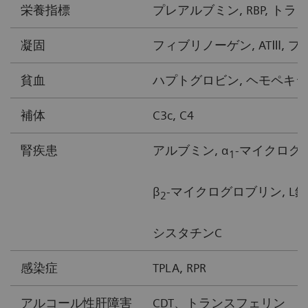
栄養指標
プレアルブミン, RBP, ト
凝固
フィブリノーゲン, ATⅢ, 
貧血
ハプトグロビン, ヘモペキシ
補体
C3c, C4
腎疾患
アルブミン, α
-マイクログロ
1
β
-マイクログロブリン, L鎖
2
シスタチンC
感染症
TPLA, RPR
アルコール性肝障害
CDT、トランスフェリン