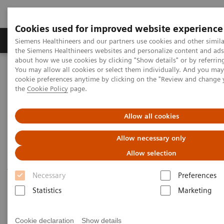
Cookies used for improved website experience
製品＆サービス
サポート情報
Insights
Siemens Healthineers and our partners use cookies and other simila
the Siemens Healthineers websites and personalize content and ad
about how we use cookies by clicking "Show details" or by referrin
You may allow all cookies or select them individually. And you ma
ホーム
体外診断薬・機器
血漿蛋白
cookie preferences anytime by clicking on the "Review and change
血漿蛋白検査システム
BNプロスペック
the
Cookie Policy
page.
BN プロスペック 血漿蛋白検査
Allow all cookies
システム
Allow necessary only
Allow selection
少数検体測定、特殊蛋白測定の効率化と信頼
性を追求
Necessary
Preferences
Statistics
Marketing
Cookie declaration
Show details