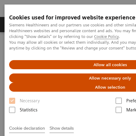
Cookies used for improved website experience
Produkter og løsninger
Support og dokumentas
Siemens Healthineers and our partners use cookies and other simil
Healthineers websites and personalize content and ads. You may f
clicking "Show details" or by referring to our
Cookie Policy
.
You may allow all cookies or select them individually. And you ma
Hjem
Services
Value Partnerships
Contact us
anytime by clicking on the "Review and change your consent" butt
Value Partnerships Contact
Allow all cookies
Information
Allow necessary only
Allow selection
Contact us to obtain more information
Necessary
Pref
regarding our healthcare enterprise
services - Value Partnerships
Statistics
Mark
Cookie declaration
Show details