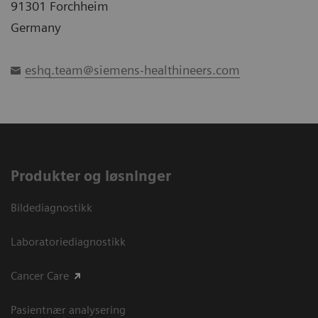
91301 Forchheim
Germany
eshq.team@siemens-healthineers.com
Produkter og løsninger
Bildediagnostikk
Laboratoriediagnostikk
Cancer Care
Pasientnær analysering