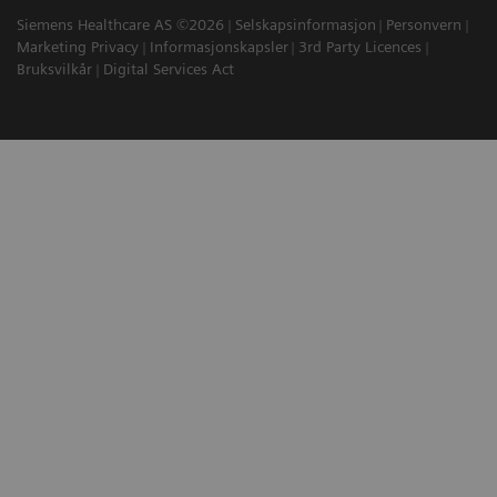
Siemens Healthcare AS ©2026
Selskapsinformasjon
Personvern
Marketing Privacy
Informasjonskapsler
3rd Party Licences
Bruksvilkår
Digital Services Act