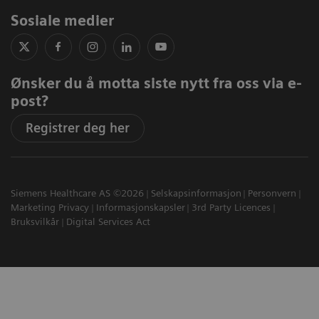
Sosiale medier
Ønsker du å motta siste nytt fra oss via e-
post?
Registrer deg her
Siemens Healthcare AS ©2026
Selskapsinformasjon
Personvern
Marketing Privacy
Informasjonskapsler
3rd Party Licences
Bruksvilkår
Digital Services Act