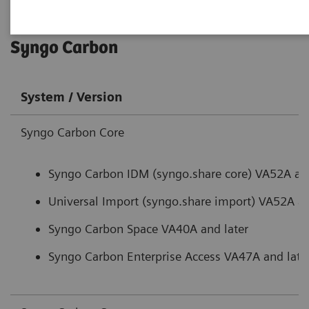
Syngo Carbon
System / Version
Syngo Carbon Core
Syngo Carbon IDM (syngo.share core) VA52A and
Universal Import (syngo.share import) VA52A an
Syngo Carbon Space VA40A and later
Syngo Carbon Enterprise Access VA47A and late