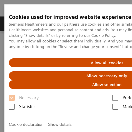
Cookies used for improved website experience
Produkter og løsninger
Support og dokumentas
Siemens Healthineers and our partners use cookies and other simil
Healthineers websites and personalize content and ads. You may f
clicking "Show details" or by referring to our
Cookie Policy
.
You may allow all cookies or select them individually. And you ma
Hjem
Services
IT Standards
anytime by clicking on the "Review and change your consent" butt
IHE - Integrating the Healthcare Enterprise
IHE - Digital and Automation
IHE - Syngo Carbon
Allow all cookies
IHE - Syngo Carbon
Allow necessary only
Allow selection
Necessary
Pref
Statistics
Mark
Go back to IHE overview
Cookie declaration
Show details