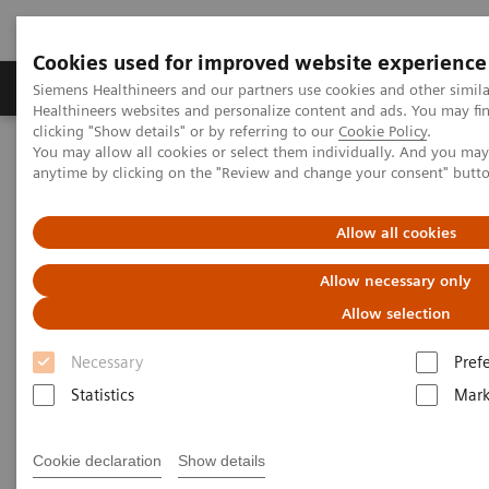
Cookies used for improved website experience
Produkter og løsninger
Support og dokumentas
Siemens Healthineers and our partners use cookies and other simil
Healthineers websites and personalize content and ads. You may f
clicking "Show details" or by referring to our
Cookie Policy
.
You may allow all cookies or select them individually. And you ma
Hjem
Services
IT Standards
anytime by clicking on the "Review and change your consent" butt
IHE - Integrating the Healthcare Enterprise
IHE - Digital and Automation
IHE - RIS
Allow all cookies
IHE - RIS
Allow necessary only
Allow selection
Necessary
Pref
Statistics
Mark
Go back to IHE overview
Cookie declaration
Show details