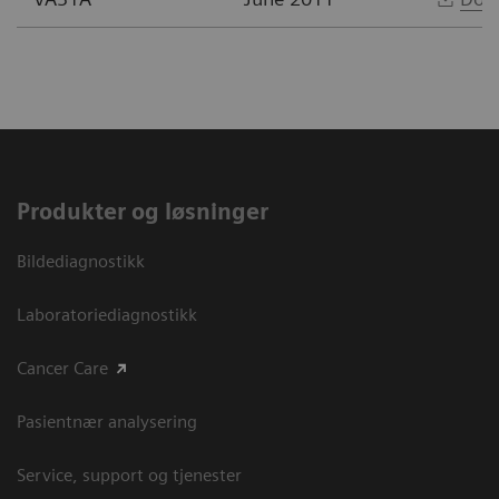
Produkter og løsninger
Bildediagnostikk
Laboratoriediagnostikk
Cancer Care
Pasientnær analysering
Service, support og tjenester