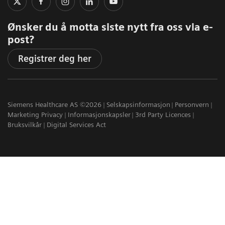
Ønsker du å motta siste nytt fra oss via e-
post?
Registrer deg her
Siemens Healthcare AS ©2026
Selskapsinformasjon
Personvern
Marketing Privacy
Informasjonskapsler
3rd Party Licences
Bruksvilkår
Digital Services Act