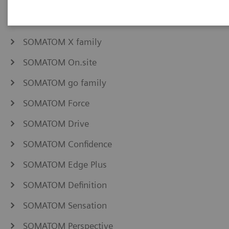
NAEOTOM Alpha family
SOMATOM Pro.Pulse
SOMATOM X family
SOMATOM On.site
SOMATOM go family
SOMATOM Force
SOMATOM Drive
SOMATOM Confidence
SOMATOM Edge Plus
SOMATOM Definition
SOMATOM Sensation
SOMATOM Perspective