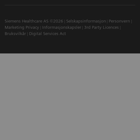
Siemens Healthcare AS ©2026
Selskapsinformasjon
Personvern
Marketing Privacy
Informasjonskapsler
3rd Party Licences
Bruksvilkår
Digital Services Act