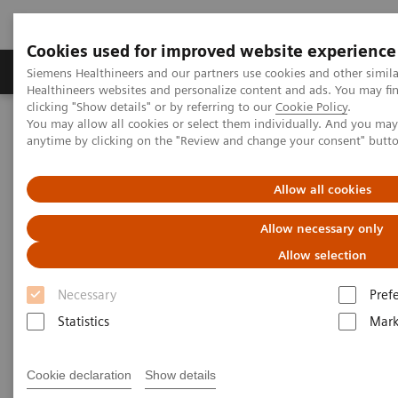
Cookies used for improved website experience
Produkter og løsninger
Support og dokumentas
Siemens Healthineers and our partners use cookies and other simil
Healthineers websites and personalize content and ads. You may f
clicking "Show details" or by referring to our
Cookie Policy
.
You may allow all cookies or select them individually. And you ma
Hjem
Services
IT Standards
IHE - Computed Tomography
anytime by clicking on the "Review and change your consent" butt
IHE - Computed Tomography
Allow all cookies
Allow necessary only
Allow selection
Necessary
Pref
Go back to IHE overview
Statistics
Mark
Cookie declaration
Show details