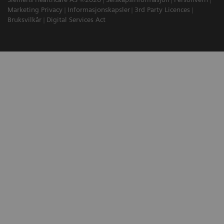
Marketing Privacy
Informasjonskapsler
3rd Party Licences
Bruksvilkår
Digital Services Act