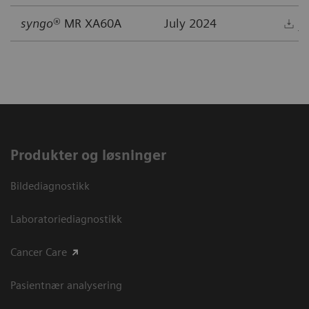
syngo
® MR XA60A
July 2024
D
Produkter og løsninger
Bildediagnostikk
Laboratoriediagnostikk
Cancer Care
Pasientnær analysering