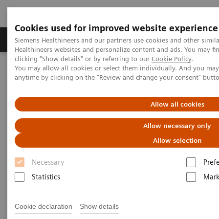
Cookies used for improved website experience
Produkter og løsninger
Support og dokumentas
Siemens Healthineers and our partners use cookies and other simil
Healthineers websites and personalize content and ads. You may f
clicking "Show details" or by referring to our
Cookie Policy
.
You may allow all cookies or select them individually. And you ma
Hjem
Services
IT Standards
anytime by clicking on the "Review and change your consent" butt
DICOM Conformance Statements - Magnetic Resonance
DICOM Conformance Statements - 7T Systems
Allow all cookies
DICOM Conformance
Allow necessary only
Statements - 7T Systems
Allow selection
Necessary
Pref
Statistics
Mark
Cookie declaration
Show details
Go back to DICOM overview