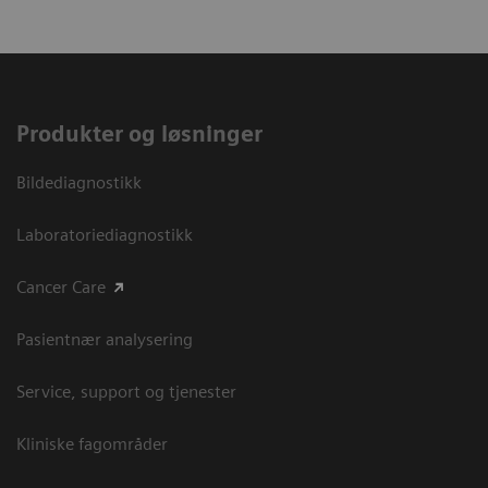
Produkter og løsninger
Bildediagnostikk
Laboratoriediagnostikk
Cancer Care
Pasientnær analysering
Service, support og tjenester
Kliniske fagområder