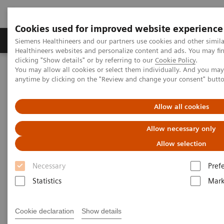
Cookies used for improved website experience
Produkter og løsninger
Support og dokumentas
Siemens Healthineers and our partners use cookies and other simil
Healthineers websites and personalize content and ads. You may f
clicking "Show details" or by referring to our
Cookie Policy
.
You may allow all cookies or select them individually. And you ma
Hjem
Services
IT Standards
anytime by clicking on the "Review and change your consent" butt
DICOM Conformance Statements - Magnetic Resonance
DICOM Conformance Statements - 1T Systems
Allow all cookies
DICOM Conformance
Allow necessary only
Statements - 1T Systems
Allow selection
Necessary
Pref
Statistics
Mark
Cookie declaration
Show details
Go back to DICOM overview