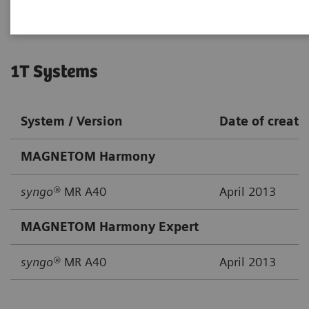
1T Systems
System / Version
Date of creati
MAGNETOM Harmony
syngo®
MR A40
April 2013
MAGNETOM Harmony Expert
syngo®
MR A40
April 2013