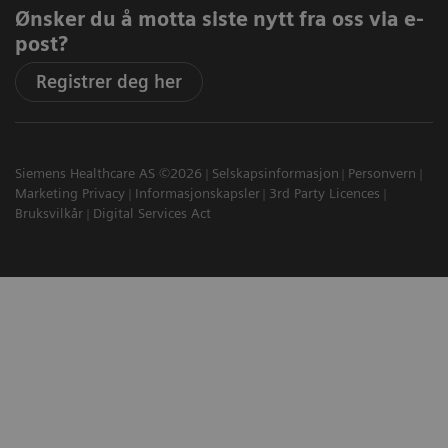
Ønsker du å motta siste nytt fra oss via e-
post?
Registrer deg her
Siemens Healthcare AS ©2026
Selskapsinformasjon
Personvern
Marketing Privacy
Informasjonskapsler
3rd Party Licences
Bruksvilkår
Digital Services Act