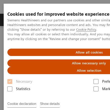
Cookies used for improved website experience
Produkter og løsninger
Support og dokumentas
Siemens Healthineers and our partners use cookies and other simil
Healthineers websites and personalize content and ads. You may f
clicking "Show details" or by referring to our
Cookie Policy
.
You may allow all cookies or select them individually. And you ma
Hjem
Produkter og løsninger innen bildediagnostikk
anytime by clicking on the "Review and change your consent" butt
Røntgensystemer
Information Gallery
Allow all cookies
Information Gallery
Allow necessary only
Allow selection
Necessary
Pref
Statistics
Mark
Cookie declaration
Show details