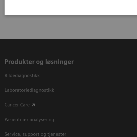
Produkter og løsninger
Bildediagnostikk
Laboratoriediagnostikk
Cancer Care
Pasientnær analysering
Service, support og tjenester