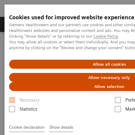
Cookies used for improved website experience
Produkter og løsninger
Support og dokumentas
Siemens Healthineers and our partners use cookies and other simil
Healthineers websites and personalize content and ads. You may f
clicking "Show details" or by referring to our
Cookie Policy
.
You may allow all cookies or select them individually. And you ma
Hjem
Point-of-Care Testing
Point of Care Clinical Education
anytime by clicking on the "Review and change your consent" butt
Point of Care Clinical Education
Allow all cookies
Allow necessary only
Allow selection
Necessary
Pref
Statistics
Mark
Chronic Kidney Disease
Screening and monitoring at the
Cookie declaration
Show details
point of care