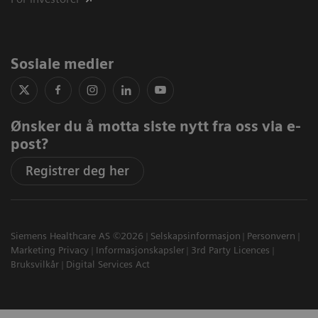
Sosiale medier
Ønsker du å motta siste nytt fra oss via e-
post?
Registrer deg her
Siemens Healthcare AS ©2026
Selskapsinformasjon
Personvern
Marketing Privacy
Informasjonskapsler
3rd Party Licences
Bruksvilkår
Digital Services Act