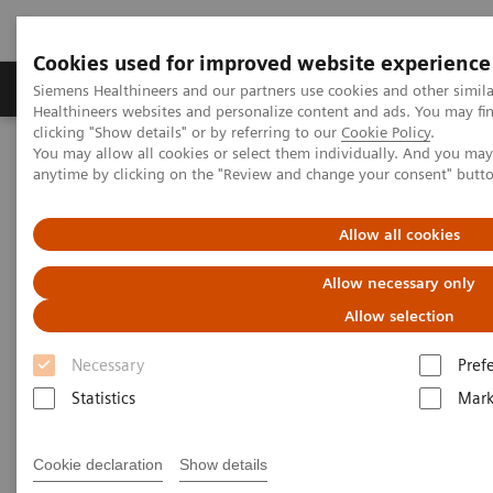
Cookies used for improved website experience
Produkter og løsninger
Support og dokumentas
Siemens Healthineers and our partners use cookies and other simil
Healthineers websites and personalize content and ads. You may f
clicking "Show details" or by referring to our
Cookie Policy
.
You may allow all cookies or select them individually. And you ma
Hjem
Produkter og løsninger innen bildediagnostikk
anytime by clicking on the "Review and change your consent" butt
Molekylær avbildning
Molecular Imaging Clinical Corner
Clinical White Papers
Cardio Direct
Allow all cookies
Cardio Direct
Allow necessary only
Allow selection
Necessary
Pref
|
By Charles Hayden, Siemens
2024-06-
Statistics
Mark
Healthineers
05
Cookie declaration
Show details