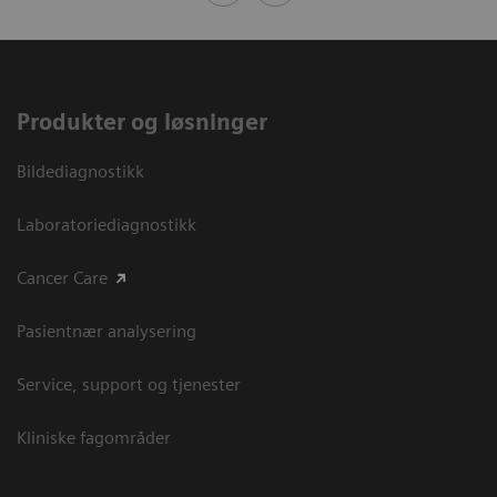
Produkter og løsninger
Bildediagnostikk
Laboratoriediagnostikk
Cancer Care
Pasientnær analysering
Service, support og tjenester
Kliniske fagområder