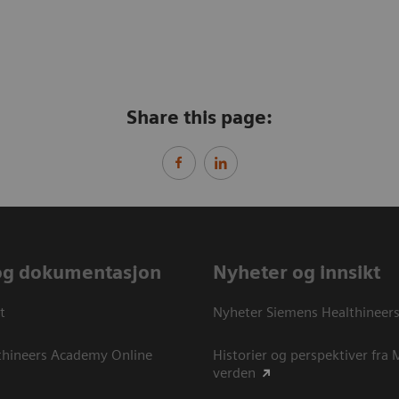
Share this page:
og dokumentasjon
Nyheter og innsikt
t
Nyheter Siemens Healthineer
thineers Academy Online
Historier og perspektiver fra
verden