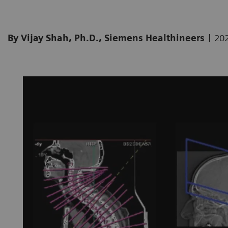
|
By Vijay Shah, Ph.D., Siemens Healthineers
20