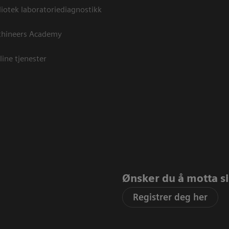
otek laboratoriediagnostikk
thineers Academy
line tjenester
Ønsker du å motta sis
Registrer deg her