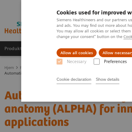
Cookies used for improved w
Siemens Healthineers and our partners us
and ads. You may find out more about how
You may allow all cookies or select them
change your consent" button on the
Cook
Produkter og løsninger
Support og dokumentas
Allow all cookies
Allow necessar
Necessary
Preferences
Hjem
Produkter og løsninger innen bildediagnostikk
Molekylær 
Automatic landmarking and parsing of human anatomy (ALPHA) for in
Cookie declaration
Show details
Automatic landmarking 
anatomy (ALPHA) for inn
applications