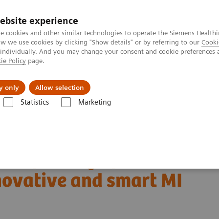
ebsite experience
e cookies and other similar technologies to operate the Siemens Healthi
 we use cookies by clicking "Show details" or by referring to our
Cooki
 individually. And you may change your consent and cookie preferences 
ie Policy
page.
jon
Nyheter
Om oss
y only
Allow selection
Statistics
Marketing
avbildning
Molecular Imaging Clinical Corner
Clinical White Papers
novative and smart MI applications
and parsing of human
ovative and smart MI