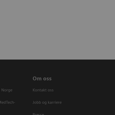
Om oss
s Norge
Kontakt oss
 MedTech-
Jobb og karriere
Presse