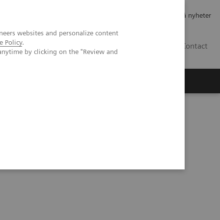
Jobb og karriere
Investorer
Presse
Abonner på nyheter
neers websites and personalize content
e Policy
.
NO
Contact
anytime by clicking on the "Review and