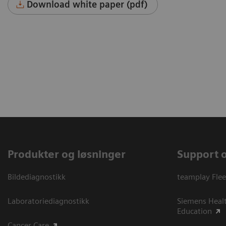
Download white paper (pdf)
Produkter og løsninger
Support 
Bildediagnostikk
teamplay Flee
Laboratoriediagnostikk
Siemens Heal
Education
Cancer Care