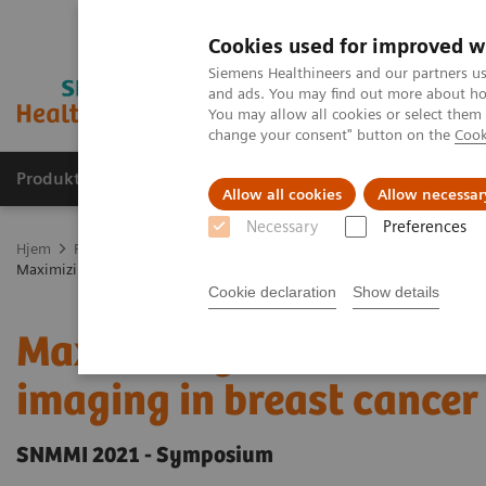
Cookies used for improved w
Siemens Healthineers and our partners us
and ads. You may find out more about how
You may allow all cookies or select them
change your consent" button on the
Cook
Produkter og løsninger
Support og dokumentas
Allow all cookies
Allow necessar
Necessary
Preferences
Hjem
Produkter og løsninger innen bildediagnostikk
Molekylær 
Maximizing the clinical impact of receptor imaging in breast cancer
Cookie declaration
Show details
Maximizing the clinical 
imaging in breast cancer
SNMMI 2021 - Symposium