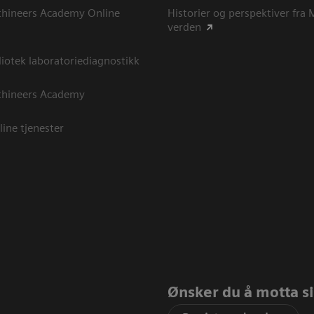
thineers Academy Online
Historier og perspektiver fra
verden
otek laboratoriediagnostikk
thineers Academy
line tjenester
Ønsker du å motta sis