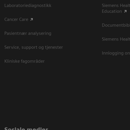
Laboratoriediagnostikk
Siemens Heal
Education
Cancer Care
Documentbibli
Pasientnær analysering
Siemens Heal
Service, support og tjenester
Innlogging on
Kliniske fagområder
Sosiale medier