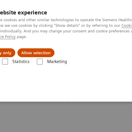
ebsite experience
e cookies and other similar technologies to operate the Siemens Healthi
 we use cookies by clicking "Show details" or by referring to our
Cooki
 individually. And you may change your consent and cookie preferences 
ie Policy
page.
jon
Nyheter
Om oss
y only
Allow selection
Statistics
Marketing
avbildning
Molecular Imaging Clinical Corner
Scientific Presentatio
impact of receptor