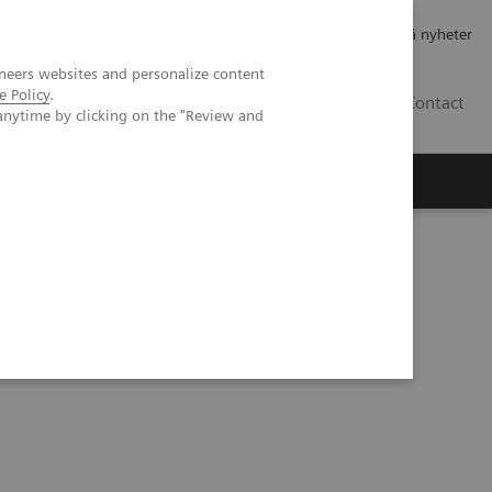
Jobb og karriere
Investorer
Presse
Abonner på nyheter
neers websites and personalize content
e Policy
.
NO
Contact
anytime by clicking on the "Review and
ns