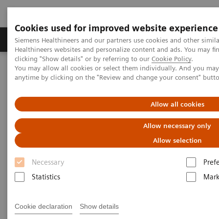
Cookies used for improved website experience
Produkter og løsninger
Support og dokumentas
Siemens Healthineers and our partners use cookies and other simil
Healthineers websites and personalize content and ads. You may f
clicking "Show details" or by referring to our
Cookie Policy
.
You may allow all cookies or select them individually. And you ma
Hjem
Laboratory Diagnostics
anytime by clicking on the "Review and change your consent" butt
Assays by Diseases and Conditions
Organ Transplantation - ISDs
Cyclosporine Assays
Allow all cookies
Cyclosporine Assays
Allow necessary only
Allow selection
Necessary
Pref
Statistics
Mark
ADVIA Centaur Systems
Cookie declaration
Show details
CsA