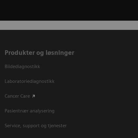
Produkter og løsninger
Bildediagnostikk
Laboratoriediagnostikk
Cancer Care
Pasientnær analysering
Service, support og tjenester