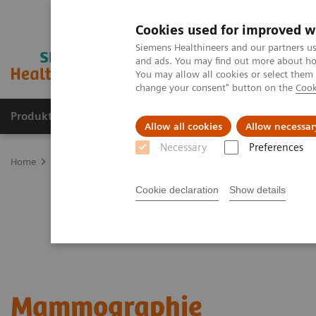
Cookies used for improved w
Siemens Healthineers and our partners us
and ads. You may find out more about how
You may allow all cookies or select them
change your consent" button on the
Cook
Produkte & Services
Fachbereiche
New
Allow all cookies
Allow necessar
Necessary
Preferences
Home
Medizinische Bildgebung
Mammographiesysteme
Cookie declaration
Show details
Mammographie