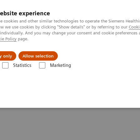
ebsite experience
e cookies and other similar technologies to operate the Siemens Healthi
 we use cookies by clicking "Show details" or by referring to our
Cooki
 individually. And you may change your consent and cookie preferences 
ie Policy
page.
s & Events
Über uns
y only
Allow selection
Statistics
Marketing