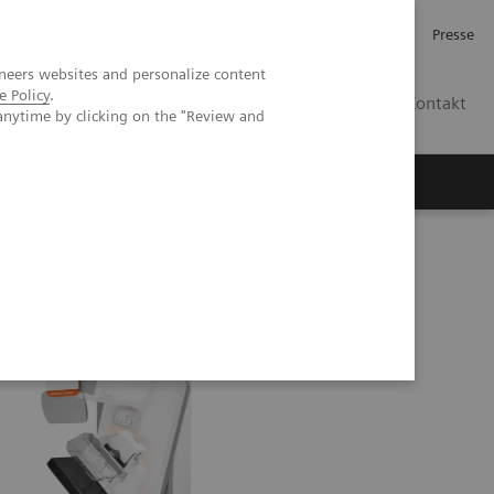
Investor Relations
Karriere
Presse
neers websites and personalize content
e Policy
.
CH | DE
Kontakt
anytime by clicking on the "Review and