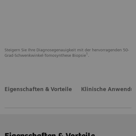
,
Steigern Sie Ihre Diagnosegenauigkeit mit der hervorragenden 50-
Er
1
Grad-Schwenkwinkel-Tomosynthese Biopsie
.
Pa
Eigenschaften & Vorteile
Klinische Anwendu