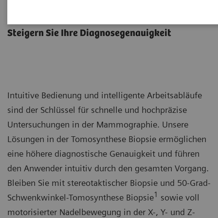
Brustbiopsie
Steigern Sie Ihre Diagnosegenauigkeit
Intuitive Bedienung und intelligente Arbeitsabläufe
sind der Schlüssel für schnelle und hochpräzise
Untersuchungen in der Mammographie. Unsere
Lösungen in der Tomosynthese Biopsie ermöglichen
eine höhere diagnostische Genauigkeit und führen
den Anwender intuitiv durch den gesamten Vorgang.
Bleiben Sie mit stereotaktischer Biopsie und 50-Grad-
1
Schwenkwinkel-Tomosynthese Biopsie
sowie voll
motorisierter Nadelbewegung in der X-, Y- und Z-