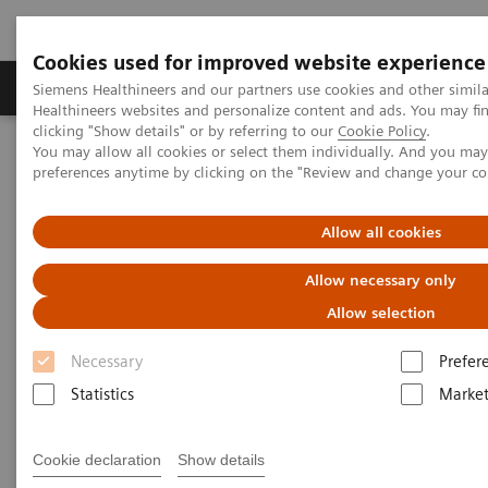
Cookies used for improved website experience
Produkte & Services
Fachbereiche
New
Siemens Healthineers and our partners use cookies and other simil
Healthineers websites and personalize content and ads. You may f
clicking "Show details" or by referring to our
Cookie Policy
.
You may allow all cookies or select them individually. And you ma
Home
Medizinische Bildgebung
Mammographiesysteme
preferences anytime by clicking on the "Review and change your c
Technologien und Optionen
Brustbiopsie
Allow all cookies
Allow necessary only
Allow selection
Necessary
Prefer
Statistics
Market
Cookie declaration
Show details