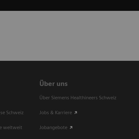
Über uns
Über Siemens Healthineers Schweiz
sse Schweiz
Jobs & Karriere
e weltweit
Jobangebote