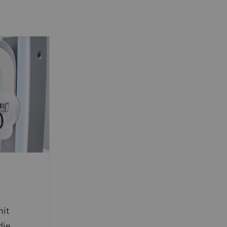
mit
die