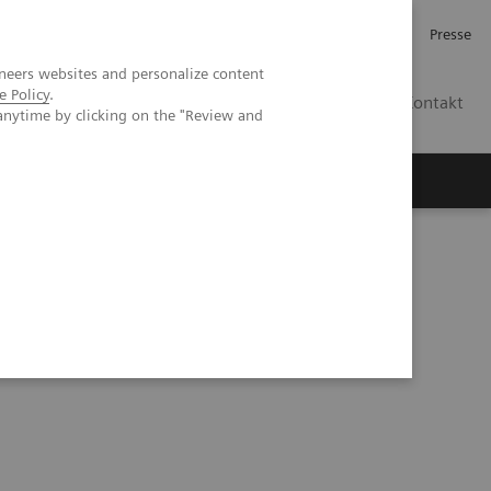
Investor Relations
Karriere
Presse
neers websites and personalize content
e Policy
.
CH | DE
Kontakt
anytime by clicking on the "Review and