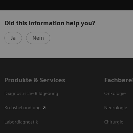
Did this information help you?
Ja
Nein
Produkte & Services
Fachbere
Diagnostische Bildgebung
Onkologie
Krebsbehandlung
Neurologie
Labordiagnostik
Chirurgie