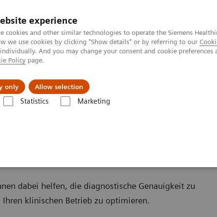
ebsite experience
e cookies and other similar technologies to operate the Siemens Healthi
 we use cookies by clicking "Show details" or by referring to our
Cooki
 individually. And you may change your consent and cookie preferences 
ie Policy
page.
s & Events
Über uns
y only
Allow selection
Statistics
Marketing
nologien und Optionen
en
hnen dabei helfen, die diagnostische Genauigkeit zu
Ihren klinischen Betrieb zu optimieren.