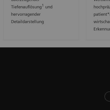
1
Tiefenauflösung
und
hochpräz
hervorragender
patient*
Detaildarstellung
wirtscha
Erkennu