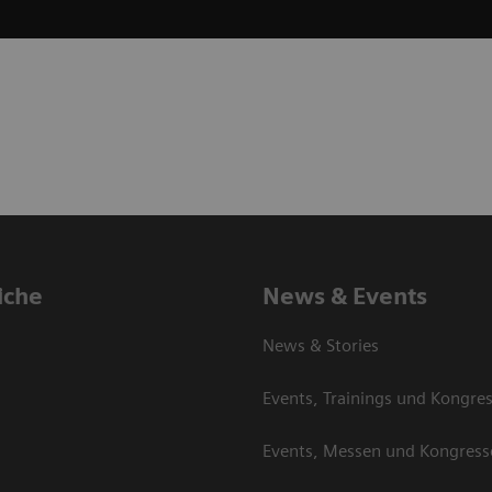
iche
News & Events
News & Stories
Events, Trainings und Kongre
Events, Messen und Kongress