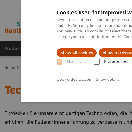
Cookies used for improved w
Siemens Healthineers and our partners us
and ads. You may find out more about how
You may allow all cookies or select them
change your consent" button on the
Cook
Produkte & Services
Fachbereiche
New
Allow all cookies
Allow necessar
Necessary
Preferences
Home
Medizinische Bildgebung
Mammographiesysteme
Tech
Cookie declaration
Show details
Technologien und Option
Entdecken Sie unsere einzigartigen Technologien, die I
erhöhen, die Patient*innenerfahrung zu verbessern und 