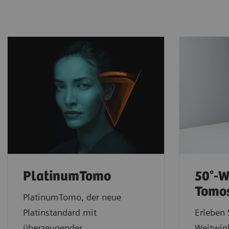
PlatinumTomo
50°-W
Tomo
PlatinumTomo, der neue
Platinstandard mit
Erleben 
überzeugender
Weitwin