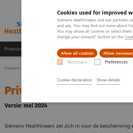
Cookies used for improved w
Siemens Healthineers and our partners us
and ads. You may find out more about how
You may allow all cookies or select them
change your consent" button on the
Cook
Products & Services
Challenges & Solutions in h
Allow all cookies
Allow necessar
Necessary
Preferences
Siemens Healthineers Nederland
Privacybeleid Siemens Healthineer
Cookie declaration
Show details
Privacyverklaring Sieme
Versie: mei 2024
Siemens Healthineers zet zich in voor de bescherming 