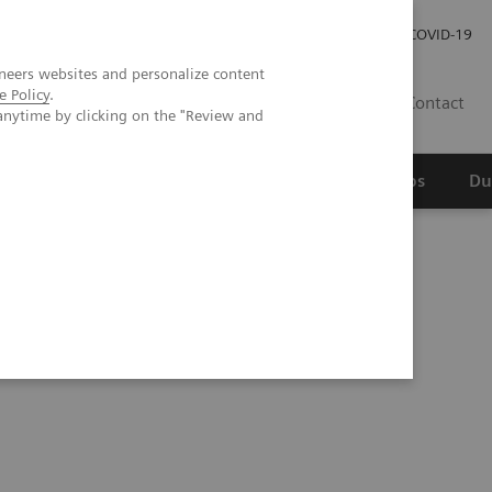
Werken bij Siemens Healthineers
Investor Relations
COVID-19
neers websites and personalize content
e Policy
.
NL
Contact
anytime by clicking on the "Review and
erspectief
Wetenschappelijke partnerships
Du