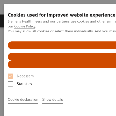
Cookies used for improved website experience
Products & Services
Challenges & Solutions in h
Siemens Healthineers and our partners use cookies and other simila
our
Cookie Policy
.
You may allow all cookies or select them individually. And you ma
Siemens Healthineers Nederland
Cookiebeleid Siemens Healthineers
Cookiebeleid Siemens
Healthineers
Necessary
Update 31 augustus 2020
Statistics
Dit cookiebeleid is van toepassing op de huidige
Cookie declaration
Show details
website van Siemens Healthineers Nederland B.V.
(“Siemens Healthineers”), waarnaar wordt verwezen