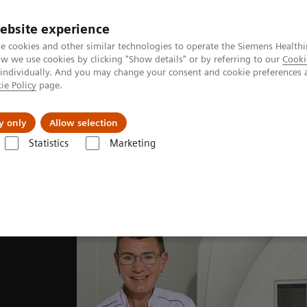
Perskamer
ebsite experience
e cookies and other similar technologies to operate the Siemens Healthi
 we use cookies by clicking "Show details" or by referring to our
Cooki
 individually. And you may change your consent and cookie preferences 
ie Policy
page.
ealthcare
Support & Documentation
Visie & P
y only
Allow selection
Statistics
Marketing