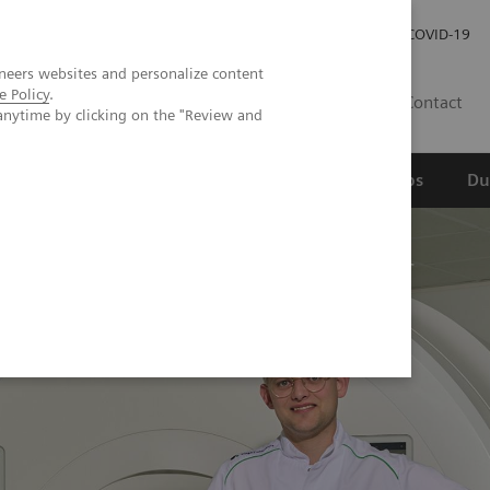
Werken bij Siemens Healthineers
Investor Relations
COVID-19
neers websites and personalize content
e Policy
.
NL
Contact
anytime by clicking on the "Review and
erspectief
Wetenschappelijke partnerships
Du