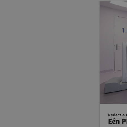
Redactie 
Eén P