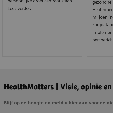
persoonlijke groei centraal staan.
gezondhei
Lees verder.
Healthinee
miljoen in
zorgdata-i
implementa
persberich
HealthMatters | Visie, opinie en
Blijf op de hoogte en m
eld u hier aan voor de n