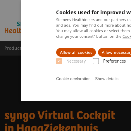
Cookies used for improved w
Siemens Healthineers and our partners us
and ads. You may find out more about how
You may allow all cookies or select them
change your consent" button on the
Cook
Products & Services
Challenges & Solutions in h
Allow all cookies
Allow necessar
Necessary
Preferences
Cookie declaration
Show details
syngo Virtual Cockpit
in HagaZiekenhuis