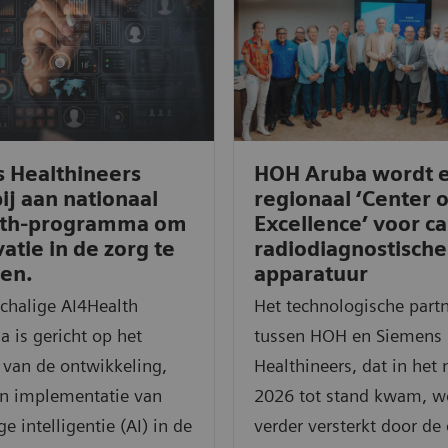
 Healthineers
HOH Aruba wordt 
ij aan nationaal
regionaal ‘Center o
lth-programma om
Excellence’ voor ca
atie in de zorg te
radiodiagnostische
len.
apparatuur
chalige AI4Health
Het technologische part
 is gericht op het
tussen HOH en Siemens
 van de ontwikkeling,
Healthineers, dat in het 
en implementatie van
2026 tot stand kwam, w
e intelligentie (AI) in de
verder versterkt door de