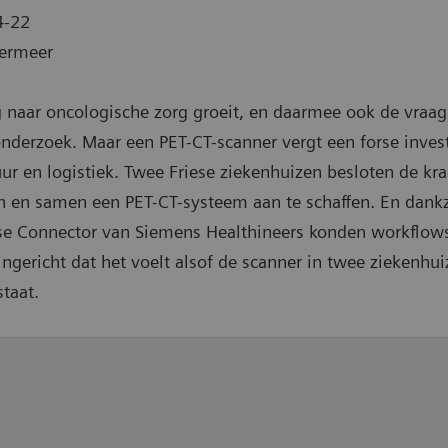
4-22
ermeer
 naar oncologische zorg groeit, en daarmee ook de vraag
nderzoek. Maar een PET-CT-scanner vergt een forse invest
ur en logistiek. Twee Friese ziekenhuizen besloten de kra
 en samen een PET-CT-systeem aan te schaffen. En dankz
se Connector van Siemens Healthineers konden workflow
ngericht dat het voelt alsof de scanner in twee ziekenhu
staat.