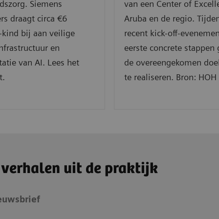
dszorg. Siemens
van een Center of Excell
rs draagt circa €6
Aruba en de regio. Tijde
-kind bij aan veilige
recent kick-off-evenemen
nfrastructuur en
eerste concrete stappen
tie van AI. Lees het
de overeengekomen doel
t.
te realiseren. Bron: HOH
 verhalen uit de praktijk
ieuwsbrief