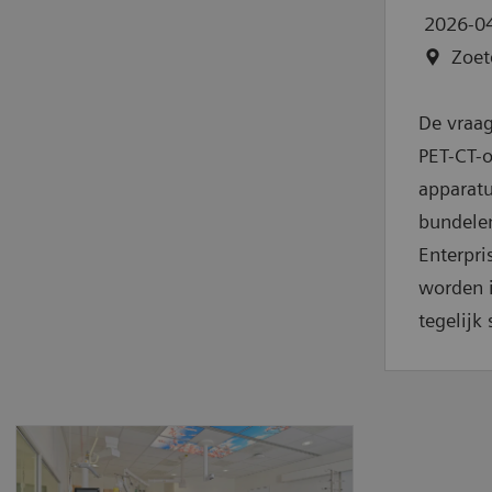
2026-0
Zoet
De vraag
PET-CT-o
apparatu
bundelen
Enterpri
worden i
tegelijk 