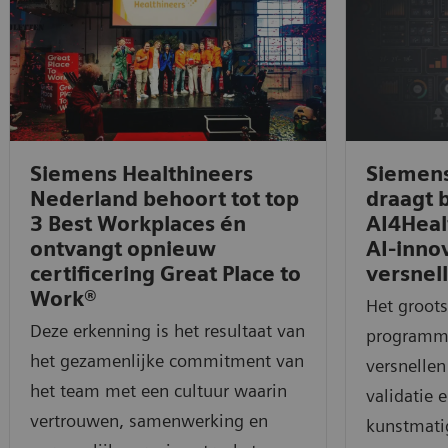
Siemens Healthineers
Siemens
Nederland behoort tot top
draagt b
3 Best Workplaces én
AI4Hea
ontvangt opnieuw
AI-innov
certificering Great Place to
versnel
Work®
Het groots
Deze erkenning is het resultaat van
programma
het gezamenlijke commitment van
versnellen
het team met een cultuur waarin
validatie 
vertrouwen, samenwerking en
kunstmatig