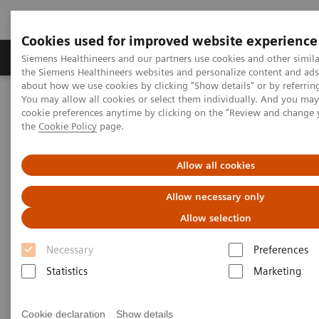
Cookies used for improved website experience
製品＆サービス
サポート情報
Insights
Siemens Healthineers and our partners use cookies and other simila
the Siemens Healthineers websites and personalize content and ad
about how we use cookies by clicking "Show details" or by referrin
You may allow all cookies or select them individually. And you ma
ホーム
画像診断・治療装置
マンモグラフィ
cookie preferences anytime by clicking on the "Review and change
バイオプシーシステム
乳腺バイオプシー
the
Cookie Policy
page.
Allow all cookies
Allow necessary only
Allow selection
Necessary
Preferences
Statistics
Marketing
Cookie declaration
Show details