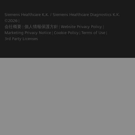
Siemens Healthcare K.K. / Siemens Healthcare Diagnostics K.K.
©2026
会社概要
個人情報保護方針
Website Privacy Policy
Marketing Privacy Notice
Cookie Policy
Terms of Use
3rd Party Licenses