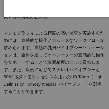
乳腺バイオプシー
高い診断精度を実現
マンモグラフィによる精度の高い検査を実施するた
めには、直感的な操作とスムーズなワークフローが
求められます。当社の乳房バイオプシーソリューシ
ョンは、全体を通してオペレーターの直感的な操作
をサポートすることで診断精度の向上に貢献しま
す。また、症例に応じてステレオバイオプシーと
50°の広角トモシンセシスを用いたHD Tomo（High
１
Definission Tomosynthesis）バイオプシー
を選択
することができます。