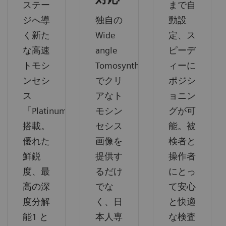
ステー
まで自
ジへ導
独自の
動設
く新た
Wide
定、ス
な高速
angle
ピーデ
トモシ
Tomosynthesis
ィーに
ンセシ
でクリ
ポジシ
ス
アなト
ョニン
「PlatinumTomo」
モシン
グが可
搭載。
セシス
能。被
優れた
画像を
検者と
鮮鋭
提供す
操作者
度、最
るだけ
にとっ
高の深
でな
て安心
度分解
く、日
と快適
能1 と
本人専
な検査