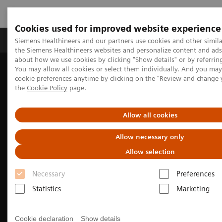
Cookies used for improved website experience
製品＆サービス
サポート情報
Insights
Siemens Healthineers and our partners use cookies and other simila
the Siemens Healthineers websites and personalize content and ad
about how we use cookies by clicking "Show details" or by referrin
You may allow all cookies or select them individually. And you ma
ホーム
画像診断・治療装置
マンモグラフィ
cookie preferences anytime by clicking on the "Review and change
the
Cookie Policy
page.
Allow all cookies
Allow necessary only
Allow selection
Necessary
Preferences
Statistics
Marketing
Cookie declaration
Show details