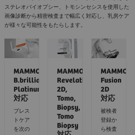
ステレオバイオプシー、トモシンセシスを使用した
画像診断から精密検査まで幅広く対応し、乳房ケア
が様々な可能性をもたらします。
MAMMOMAT
MAMMOMAT
MAMMOM
B.brilliant
Revelation
Fusion
PlatinumTomo
2D,
2D
対応
Tomo,
対応
Biopsy,
ブレス
被検者
Tomo
トケア
登録か
Biopsy
を次の
ら検査
対応