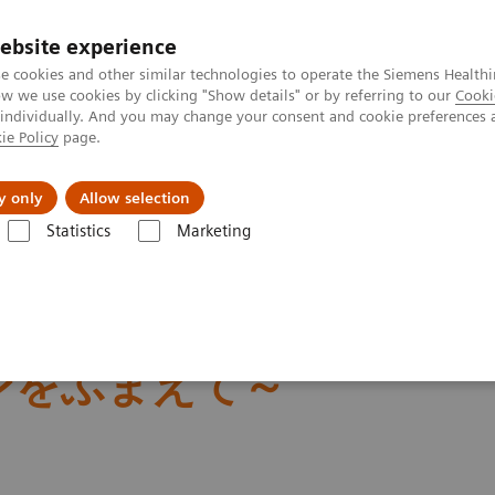
ebsite experience
e cookies and other similar technologies to operate the Siemens Healthi
 we use cookies by clicking "Show details" or by referring to our
Cooki
 individually. And you may change your consent and cookie preferences 
ie Policy
page.
会社情報
y only
Allow selection
Statistics
Marketing
I導入に関するトピック・ユーザー事例
クリニックでの MRI導入・収
での MRI導入
ンをふまえて～