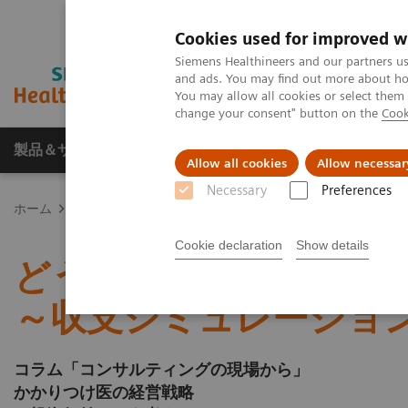
Cookies used for improved w
Siemens Healthineers and our partners us
and ads. You may find out more about how
You may allow all cookies or select them
change your consent" button on the
Cook
製品＆サービス
サポート情報
Insights
Allow all cookies
Allow necessar
Necessary
Preferences
ホーム
画像診断・治療装置
磁気共鳴診断装置（MRI）
MR
Cookie declaration
Show details
どう考える？クリニック
～収支シミュレーショ
コラム「コンサルティングの現場から」
かかりつけ医の経営戦略