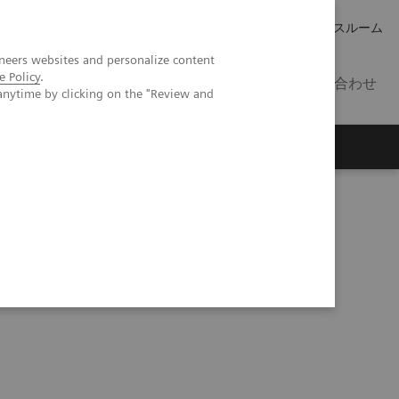
キャリア
IR 情報
プレスルーム
neers websites and personalize content
e Policy
.
JP
お問い合わせ
anytime by clicking on the "Review and
支シミュレーション