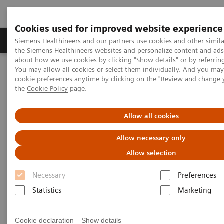
Cookies used for improved website experience
製品＆サービス
サポート情報
Insights
Siemens Healthineers and our partners use cookies and other simila
the Siemens Healthineers websites and personalize content and ad
about how we use cookies by clicking "Show details" or by referrin
You may allow all cookies or select them individually. And you ma
ホーム
製品＆サービス
cookie preferences anytime by clicking on the "Review and change
診療所・地域密着型病院のためのソリューション
the
Cookie Policy
page.
地域医療お役立ちコンテンツ
地域医療トピックス一覧
Allow all cookies
トピックス一覧
Allow necessary only
Allow selection
Filter
を押していただくと、
トピックス
（業務改
Necessary
Preferences
善、病診連携など）または
製品分野
（CT、MRI、尿
Statistics
Marketing
検査など）で検索できます。
Cookie declaration
Show details