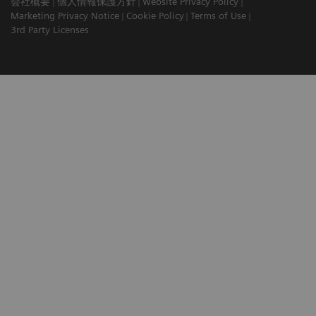
会社概要
個人情報保護方針
Website Privacy Policy
Marketing Privacy Notice
Cookie Policy
Terms of Use
3rd Party Licenses