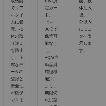
取機能
用の測
能。検
でリア
定カー
体注入
ルタイ
ド。
後、1
ムに管
15～
分以内
理。検
30℃で
にモニ
体の取
保管可
タへ表
り違え
能なう
示しま
を防止
え、
す。
し、正
AQA(自
確なデ
動品質
ータの
確認機
登録と
能)に
安全性
より、
が確保
期限切
できま
れ試薬