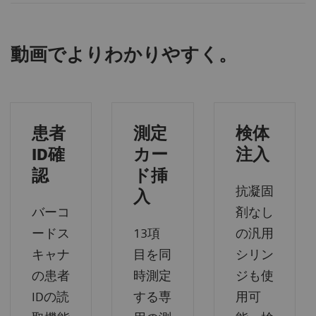
動画でよりわかりやすく。
患者
測定
検体
ID確
カー
注入
認
ド挿
抗凝固
入
バーコ
剤なし
ードス
13項
の汎用
キャナ
目を同
シリン
の患者
時測定
ジも使
IDの読
する専
用可