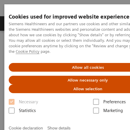
Cookies used for improved website experience
製品＆サービス
サポート情報
Insights
Siemens Healthineers and our partners use cookies and other simila
the Siemens Healthineers websites and personalize content and ad
about how we use cookies by clicking "Show details" or by referrin
You may allow all cookies or select them individually. And you ma
ホーム
ポイント・オブ・ケア
血液ガス分析
cookie preferences anytime by clicking on the "Review and change
血液ガス分析装置
NXSホスト搭載エポック
the
Cookie Policy
page.
Allow all cookies
Allow necessary only
Allow selection
Necessary
Preferences
Statistics
Marketing
Cookie declaration
Show details