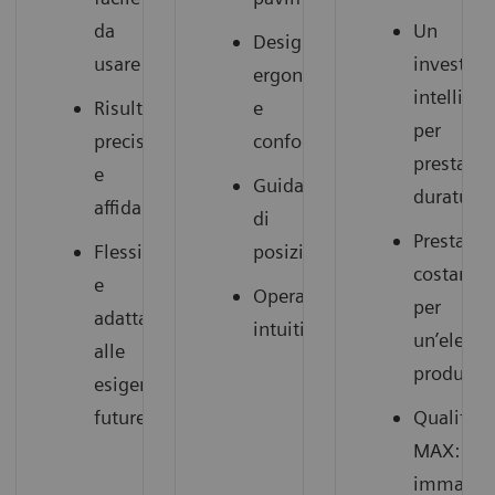
da
Un
Design
usare
investim
ergonomico
intelligen
Risultati
e
per
precisi
confortevole
prestazio
e
Guida
durature
affidabili
di
Prestazio
Flessibile
posizionamento
costanti
e
Operatività
per
adatta
intuitiva
un’elevat
alle
produttiv
esigenze
future
Qualità
MAX:
immagin