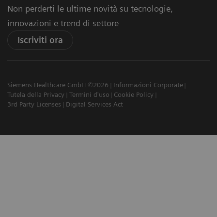
Non perderti le ultime novità su tecnologie,
innovazioni e trend di settore
Iscriviti ora
Siemens Healthcare GmbH ©2026
Informazioni Corporate
Tutela della Privacy
Termini d'uso
Cookie Policy
3rd Party Licenses
Digital Services Act