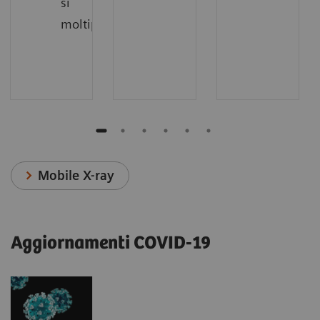
si
moltiplicano.
Mobile X-ray
Aggiornamenti COVID-19