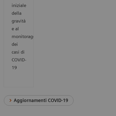
iniziale
della
gravità
e al
monitoraggio
dei
casi di
COVID-
19
Aggiornamenti COVID-19