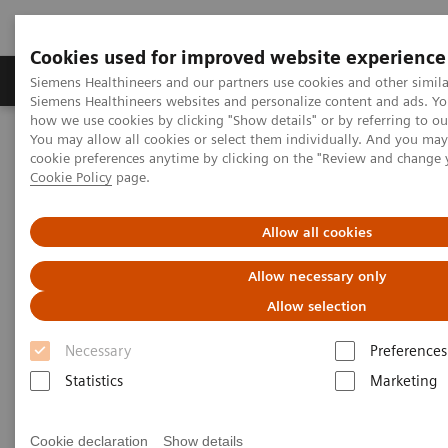
Cookies used for improved website experience
Soluzioni e servizi
Insights
La nostra a
Siemens Healthineers and our partners use cookies and other simila
Siemens Healthineers websites and personalize content and ads. Y
how we use cookies by clicking "Show details" or by referring to o
You may allow all cookies or select them individually. And you ma
Home
Medical Imaging
Sistemi di radiologia
cookie preferences anytime by clicking on the "Review and change 
Cookie Policy
page.
Allow all cookies
Allow necessary only
Allow selection
Necessary
Preferences
Statistics
Marketing
Cookie declaration
Show details