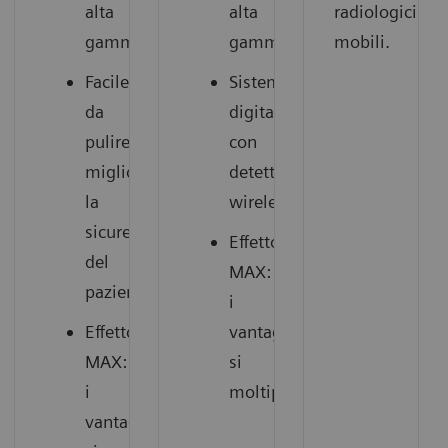
alta
alta
radiologici
gamma.
gamma.
mobili.
Facile
Sistema
da
digitale
pulire,
con
migliora
detettore
la
wireless
sicurezza
Effetto
del
MAX:
paziente.
i
Effetto
vantaggi
MAX:
si
i
moltiplicano.
vantaggi