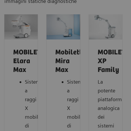
immagini statiche diagnostiche
MOBILETT
Mobilett
MOBILETT
Elara
Mira
XP
Max
Max
Family
Sistema
Sistema
La
a
a
potente
raggi
raggi
piattaforma
X
X
analogica
mobile
mobile
dei
di
di
sistemi