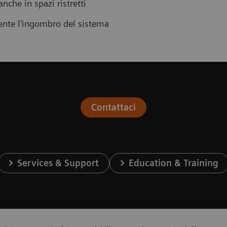
nche in spazi ristretti
mente l'ingombro del sistema
Contattaci
Services & Support
Education & Training