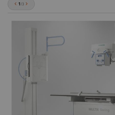
1
/
3