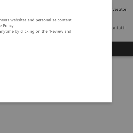
Carriere
Area stampa
Relazioni con gli investitori
neers websites and personalize content
e Policy
.
IT
Contatti
anytime by clicking on the "Review and