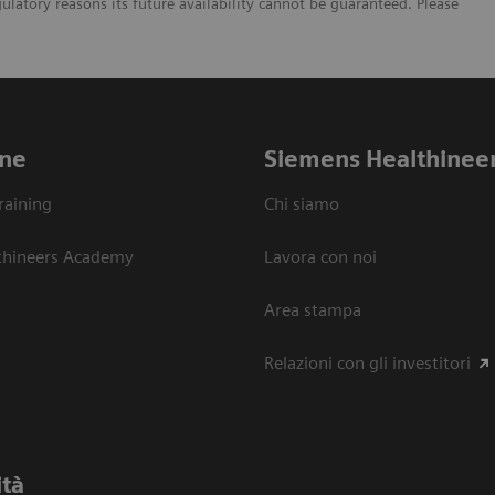
gulatory reasons its future availability cannot be guaranteed. Please
ne
Siemens Healthinee
raining
Chi siamo
thineers Academy
Lavora con noi
Area stampa
Relazioni con gli investitori
ità