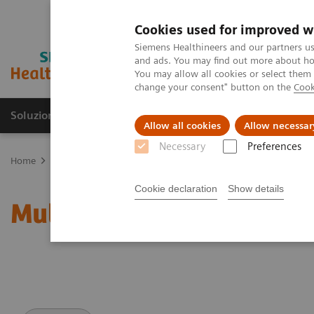
Cookies used for improved w
Siemens Healthineers and our partners us
and ads. You may find out more about how
You may allow all cookies or select them
change your consent" button on the
Cook
Soluzioni e servizi
Insights
La nostra a
Allow all cookies
Allow necessar
Necessary
Preferences
Home
Medical Imaging
Sistemi di radiologia
Analog X-ray
Cookie declaration
Show details
Multix Swing