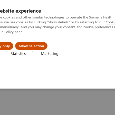
ebsite experience
e cookies and other similar technologies to operate the Siemens Healthi
 we use cookies by clicking "Show details" or by referring to our
Cooki
 individually. And you may change your consent and cookie preferences 
ie Policy
page.
zienda
Area Login
y only
Allow selection
Statistics
Marketing
Multix Swing