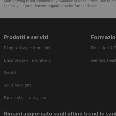
Multix Swing is not commercially available in all countries. Due to re
contact your local Siemens organization for further details.
Prodotti e servizi
Formazio
Diagnostica per immagini
Education & T
Diagnostica di laboratorio
Siemens Heal
Servizi
Soluzioni digitali
Partnership strategiche
Rimani aggiornato sugli ultimi trend in san