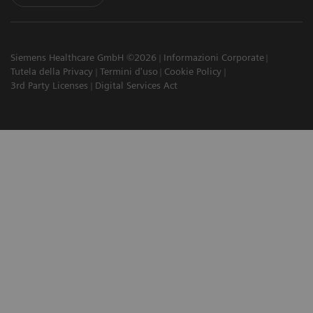
Siemens Healthcare GmbH ©2026
Informazioni Corporate
Tutela della Privacy
Termini d'uso
Cookie Policy
3rd Party Licenses
Digital Services Act