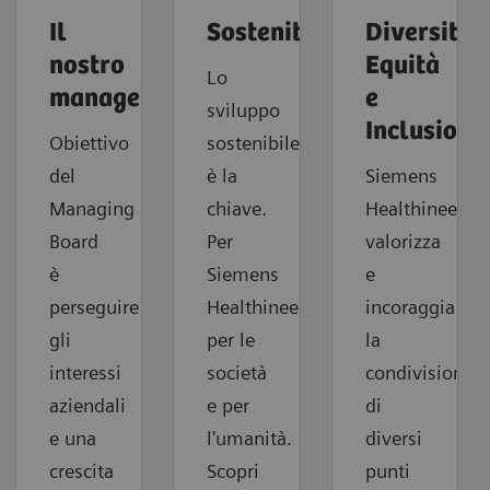
Il
Sostenibilità
Diversità,
nostro
Equità
Lo
management
e
sviluppo
Inclusione
Obiettivo
sostenibile
del
è la
Siemens
Managing
chiave.
Healthineers
Board
Per
valorizza
è
Siemens
e
perseguire
Healthineers,
incoraggia
gli
per le
la
interessi
società
condivisione
aziendali
e per
di
e una
l'umanità.
diversi
crescita
Scopri
punti