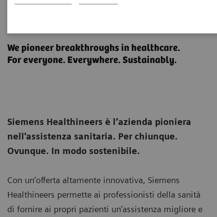
Siemens Healthineers. Chi
siamo.
We pioneer breakthroughs in healthcare.
For everyone. Everywhere. Sustainably.
Siemens Healthineers è l’azienda pioniera
nell'assistenza sanitaria. Per chiunque.
Ovunque. In modo sostenibile.
Con un’offerta altamente innovativa, Siemens
Healthineers permette ai professionisti della sanità
di fornire ai propri pazienti un’assistenza migliore e