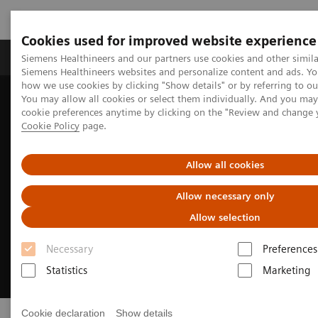
Cookies used for improved website experience
Soluzioni e servizi
Insights
La nostra a
Siemens Healthineers and our partners use cookies and other simila
Siemens Healthineers websites and personalize content and ads. Y
how we use cookies by clicking "Show details" or by referring to o
You may allow all cookies or select them individually. And you ma
Home
Chi siamo
cookie preferences anytime by clicking on the "Review and change 
Cookie Policy
page.
Allow all cookies
Allow necessary only
Allow selection
Necessary
Preferences
Statistics
Marketing
Cookie declaration
Show details