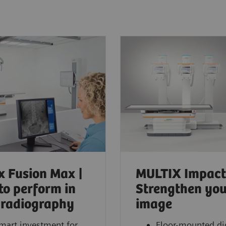
x Fusion Max |
MULTIX Impact
 to perform in
Strengthen yo
 radiography
image
mart investment for
Floor-mounted dig