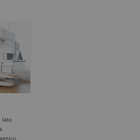
 lato
a
inamico,