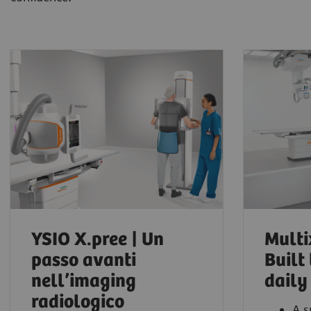
YSIO X.pree | Un
Multi
passo avanti
Built
nell’imaging
daily
radiologico
A s