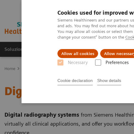
Cookies used for improved w
Siemens Healthineers and our partners us
and ads. You may find out more about how
You may allow all cookies or select them
change your consent" button on the
Cook
Soluzioni e servizi
Insights
La nostra a
Allow all cookies
Allow necessar
Necessary
Preferences
Home
Medical Imaging
Sistemi di radiologia
Digital Radiogr
Cookie declaration
Show details
Digital Radiography Sys
Digital radiography systems
from Siemens Healthine
virtually all clinical applications, and offer you workfl
confidence.