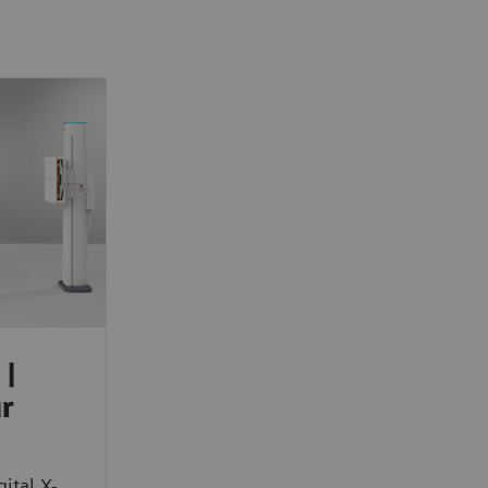
 |
ur
ital X-