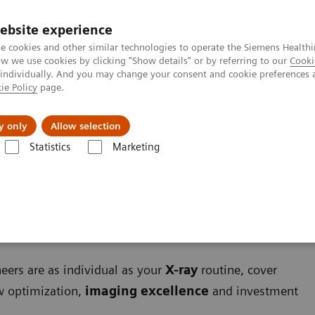
ebsite experience
e cookies and other similar technologies to operate the Siemens Healthi
 we use cookies by clicking "Show details" or by referring to our
Cooki
 individually. And you may change your consent and cookie preferences 
ie Policy
page.
zienda
Area Login
y only
Allow selection
Statistics
Marketing
aphy Systems
tems
ers are as individual as your
X-ray
routine, cover
ow optimization,
imaging excellence
and investment