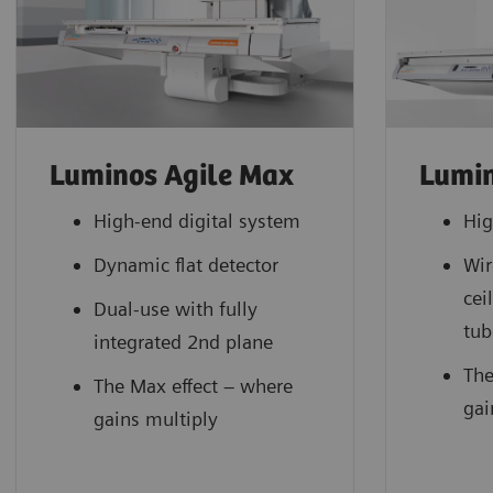
Luminos Agile Max
Lumi
High-end digital system
Hig
Dynamic flat detector
Wir
cei
Dual-use with fully
tub
integrated 2nd plane
The
The Max effect – where
gai
gains multiply