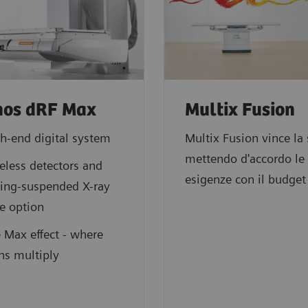
nos dRF Max
Multix Fusion
h-end digital system
Multix Fusion vince la 
mettendo d'accordo le
eless detectors and
esigenze con il budget
ling-suspended X-ray
e option
 Max effect - where
ns multiply