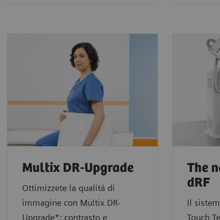
Multix DR-Upgrade
The n
dRF
Ottimizzete la qualità di
immagine con Multix DR-
Il siste
Upgrade*: contrasto e
Touch T