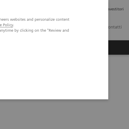
Carriere
Area stampa
Relazioni con gli investitori
neers websites and personalize content
e Policy
.
IT
Contatti
anytime by clicking on the "Review and