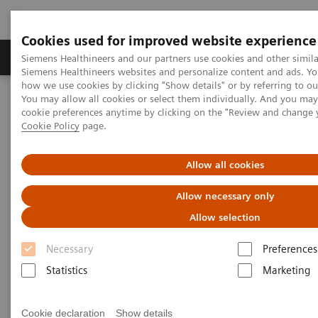
Cookies used for improved website experience
Soluzioni e servizi
Insights
La nostra a
Siemens Healthineers and our partners use cookies and other simila
Siemens Healthineers websites and personalize content and ads. Y
how we use cookies by clicking "Show details" or by referring to o
You may allow all cookies or select them individually. And you ma
Home
Medical Imaging
Sistemi di radiologia
cookie preferences anytime by clicking on the "Review and change 
Digital Radiography Systems
Multix Fusion
Cookie Policy
page.
Multix Fusion
Allow all cookies
Allow necessary only
Fits your needs. Fits your budget.
Allow selection
Necessary
Preferences
Statistics
Marketing
Cookie declaration
Show details