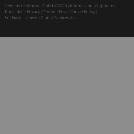
Siemens Healthcare GmbH ©2026
Informazioni Corporate
Tutela della Privacy
Termini d'uso
Cookie Policy
3rd Party Licenses
Digital Services Act