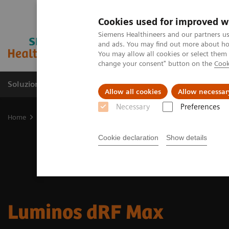
Cookies used for improved w
Siemens Healthineers and our partners us
and ads. You may find out more about how
You may allow all cookies or select them
change your consent" button on the
Cook
Soluzioni e servizi
Insights
La nostra a
Allow all cookies
Allow necessar
Necessary
Preferences
Home
Medical Imaging
Apparecchiature per fluoroscopia
Sist
Cookie declaration
Show details
Luminos dRF Max