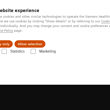
ebsite experience
e cookies and other similar technologies to operate the Siemens Healthi
 we use cookies by clicking "Show details" or by referring to our
Cooki
 individually. And you may change your consent and cookie preferences 
ie Policy
page.
zienda
Area Login
y only
Allow selection
Statistics
Marketing
emi Telecomandati
Luminos dRF Max