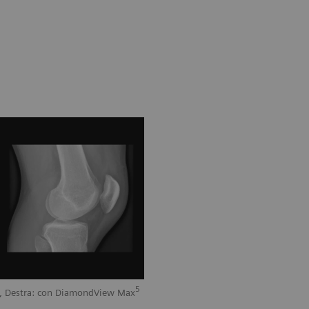
5
x, Destra: con DiamondView Max