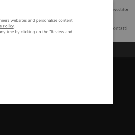
Carriere
Area stampa
Relazioni con gli investitori
neers websites and personalize content
e Policy
.
IT
Contatti
anytime by clicking on the "Review and