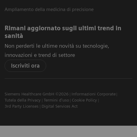
Ampliamento della medicina di precisione
Rimani aggiornato sugli ultimi trend in
sanità
Non perderti le ultime novità su tecnologie,
innovazioni e trend di settore
Iscriviti ora
Siemens Healthcare GmbH ©2026
Informazioni Corporate
Tutela della Privacy
Termini d'uso
Cookie Policy
3rd Party Licenses
Digital Services Act