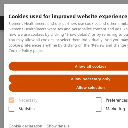
Cookies used for improved website experience
Soluzioni e servizi
Insights
La nostra a
Siemens Healthineers and our partners use cookies and other simila
Siemens Healthineers websites and personalize content and ads. Y
how we use cookies by clicking "Show details" or by referring to o
You may allow all cookies or select them individually. And you ma
Home
Medical Imaging
Apparecchiature per fluoroscopia
cookie preferences anytime by clicking on the "Review and change 
Sistemi Telecomandati
Cookie Policy
page.
Sistemi Telecomandati
Allow all cookies
Allow necessary only
I sistemi telecomandati Siemens per fluoroscopia
Allow selection
sono progettati con tubo radiogeno sopra il tavolo
Necessary
Preferences
paziente e con azionamento a distanza. Questi
Statistics
Marketing
sistemi modulari sono ideali per applicazioni
universali.
Cookie declaration
Show details