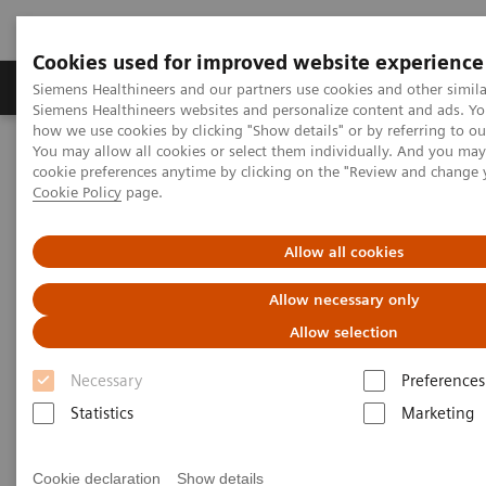
Cookies used for improved website experience
Soluzioni e servizi
Insights
La nostra a
Siemens Healthineers and our partners use cookies and other simila
Siemens Healthineers websites and personalize content and ads. Y
how we use cookies by clicking "Show details" or by referring to o
You may allow all cookies or select them individually. And you ma
Home
Medical Imaging
Sistemi di radiologia
cookie preferences anytime by clicking on the "Review and change 
Mobile X-ray
MULTIMOBIL Family
Cookie Policy
page.
MULTIMOBIL Family
Allow all cookies
Allow necessary only
Allow selection
Necessary
Preferences
Statistics
Marketing
Cookie declaration
Show details