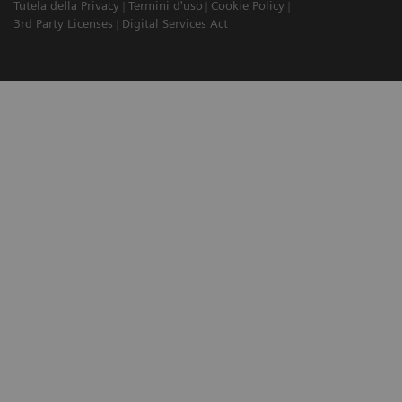
Tutela della Privacy
Termini d'uso
Cookie Policy
3rd Party Licenses
Digital Services Act