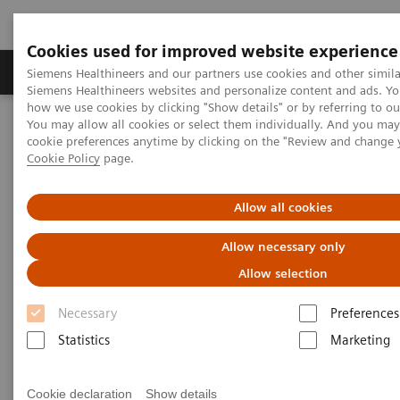
Cookies used for improved website experience
Soluzioni e servizi
Insights
La nostra a
Siemens Healthineers and our partners use cookies and other simila
Siemens Healthineers websites and personalize content and ads. Y
how we use cookies by clicking "Show details" or by referring to o
You may allow all cookies or select them individually. And you ma
Home
Medical Imaging
Sistemi di radiologia
cookie preferences anytime by clicking on the "Review and change 
Mobile X-ray
Mobilett Mira
Cookie Policy
page.
Mobilett Mira
Allow all cookies
Allow necessary only
Digital mobile X-ray imaging – the answer to
your everyday challenges
Allow selection
Necessary
Preferences
Statistics
Marketing
Cookie declaration
Show details