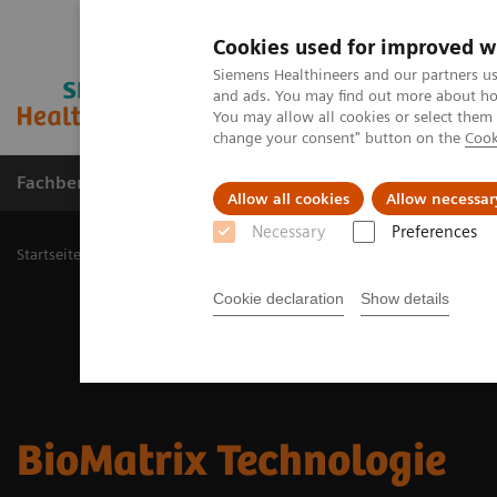
Cookies used for improved w
Siemens Healthineers and our partners us
and ads. You may find out more about how
You may allow all cookies or select them
change your consent" button on the
Cook
Fachbereiche
Healthcare Management
Allow all cookies
Allow necessar
Necessary
Preferences
Startseite
Medizinische Bildgebung
Magnetresonanztomographi
Cookie declaration
Show details
BioMatrix Technologie