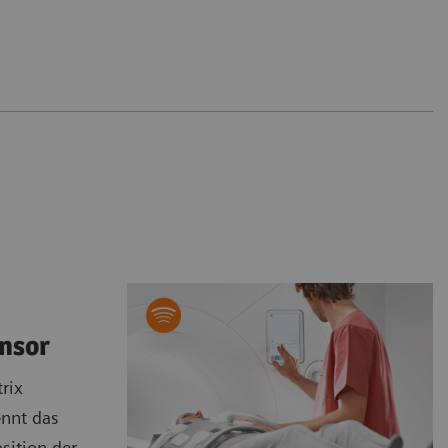
ensor
rix
ennt das
sition der