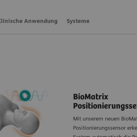
Klinische Anwendung
Systeme
BioMatrix
Positionierungss
Mit unserem neuen BioMat
Positionierungssensor erk
System automatisch die Po