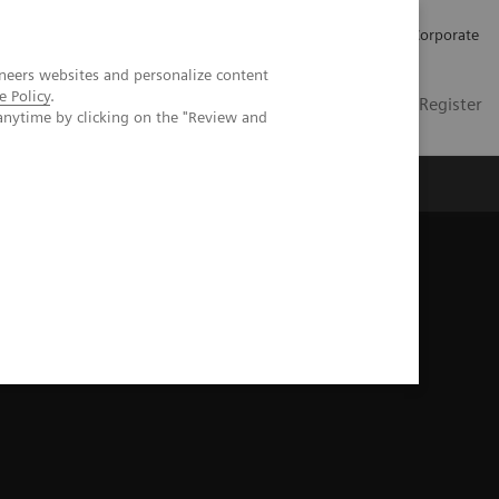
Karriere
Investor Relations
Presse
Corporate
neers websites and personalize content
e Policy
.
DE
Kontakt
Login / Register
anytime by clicking on the "Review and
er uns