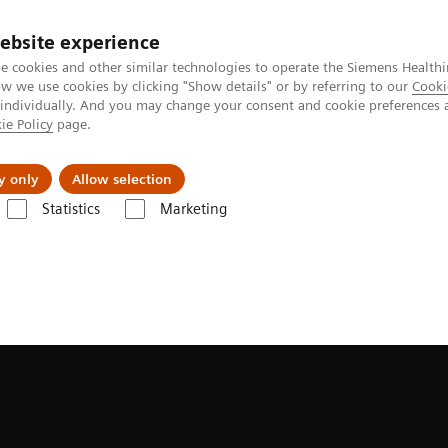
ebsite experience
e cookies and other similar technologies to operate the Siemens Healthi
 we use cookies by clicking "Show details" or by referring to our
Cooki
 individually. And you may change your consent and cookie preferences 
ie Policy
page.
Produkte & Services
News & Events
Üb
y only
Allow selection
Statistics
Marketing
e
MRT-Technologien und -Innovationen
BioMatrix Technologie