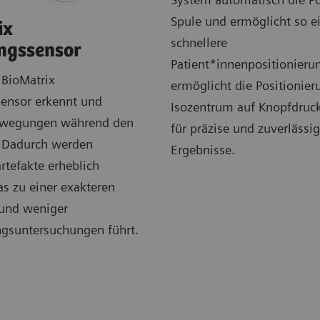
Spule und ermöglicht so e
ix
schnellere
ngssensor
Patient*innenpositionieru
 BioMatrix
ermöglicht die Positionie
ensor erkennt und
Isozentrum auf Knopfdruck
Bewegungen während den
für präzise und zuverlässi
 Dadurch werden
Ergebnisse.
tefakte erheblich
as zu einer exakteren
und weniger
gsuntersuchungen führt.