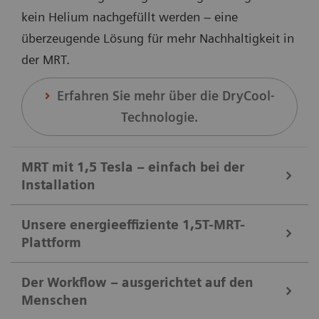
kein Helium nachgefüllt werden – eine
überzeugende Lösung für mehr Nachhaltigkeit in
der MRT.
Erfahren Sie mehr über die DryCool-
Technologie.
MRT mit 1,5 Tesla – einfach bei der
Installation
Die MAGNETOM Flow. Plattform ohne Quenchrohr
Unsere energieeffiziente 1,5T-MRT-
Plattform
und mit einer äußerst kompakten Grundfläche von
nur 25 m² bietet Gesundheitsversorgern mehr
Wir machen Nachhaltigkeit einfach. Der intelligente
Der Workflow – ausgerichtet auf den
Spielraum bei der Installation aufgrund des geringen
Menschen
System Start-up Timer sorgt für einen automatischen
Platzbedarfs. Das spart Kosten und eröffnet neue