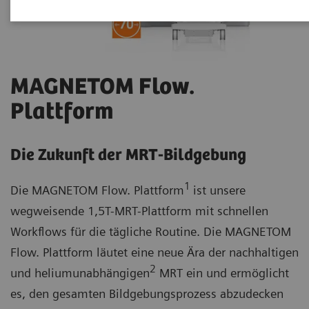
MAGNETOM Flow.
Plattform
Die Zukunft der MRT-Bildgebung
1
Die MAGNETOM Flow. Plattform
ist unsere
wegweisende 1,5T-MRT-Plattform mit schnellen
Workflows für die tägliche Routine. Die MAGNETOM
Flow. Plattform läutet eine neue Ära der nachhaltigen
2
und heliumunabhängigen
MRT ein und ermöglicht
es, den gesamten Bildgebungsprozess abzudecken