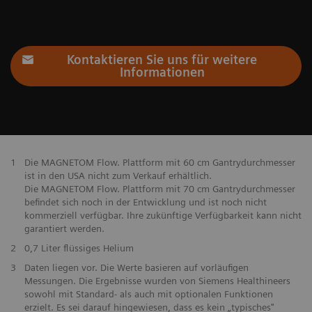
Kontaktieren Sie uns für weitere
Informationen
1
Die MAGNETOM Flow. Plattform mit 60 cm Gantrydurchmesser
ist in den USA nicht zum Verkauf erhältlich.
Die MAGNETOM Flow. Plattform mit 70 cm Gantrydurchmesser
befindet sich noch in der Entwicklung und ist noch nicht
kommerziell verfügbar. Ihre zukünftige Verfügbarkeit kann nicht
garantiert werden.
2
0,7 Liter flüssiges Helium
3
Daten liegen vor. Die Werte basieren auf vorläufigen
Messungen. Die Ergebnisse wurden von Siemens Healthineers
sowohl mit Standard- als auch mit optionalen Funktionen
erzielt. Es sei darauf hingewiesen, dass es kein „typisches"