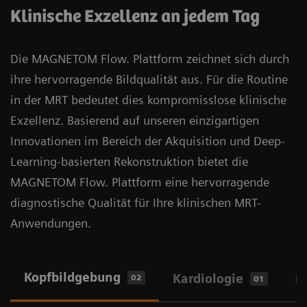
Anwender*innen mit der Plattform investitions- und
Geräteparks zu erhöhen und die Leistung der
des lebenslang versiegelten Magnetdesigns muss
auf die zunehmenden Anforderungen in der
Klinische Exzellenz an jedem Tag
Erfahren Sie mehr über Deep Resolve.
zukunftssicher aufgestellt durch die schnelle
gesamten Systemflotte zu optimieren.
kein Helium nachgefüllt werden – eine
Gesundheitsversorgung.
Anpassbarkeit an sich ändernde Anforderungen im
überzeugende Lösung für mehr Nachhaltigkeit in
Die MAGNETOM Flow. Plattform zeichnet sich durch
Gesundheitswesen. Erweiterbare Komponenten der
der MRT.
ihre hervorragende Bildqualität aus. Für die Routine
MAGNETOM Flow. Plattform betreffen die
in der MRT bedeutet dies kompromisslose klinische
Kanalkonfiguration, die Gradientenstärke, den
Erfahren Sie mehr über die DryCool-
Exzellenz. Basierend auf unseren einzigartigen
Untersuchungstisch und die Größe der
Technologie.
Innovationen im Bereich der Akquisition und Deep-
Tunnelöffnung.
Learning-basierten Rekonstruktion bietet die
MAGNETOM Flow. Plattform eine hervorragende
diagnostische Qualität für Ihre klinischen MRT-
Anwendungen.
Kopfbildgebung
Kardiologie
B
02
01