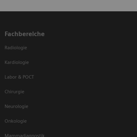
Fachbereiche
Radiologie
Kardiologie
Labor & POCT
Chirurgie
Neurologie
Onkologie
Mammadiagnostik