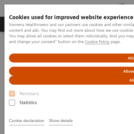
Cookies used for improved website experience
Fachbereiche
Healthcare Management
Siemens Healthineers and our partners use cookies and other simil
content and ads. You may find out more about how we use cookies b
You may allow all cookies or select them individually. And you ma
and change your consent" button on the
Cookie Policy
page.
Startseite
Medizinische Bildgebung
Magnetresonanztomographie
1,5T-MRT-Scanner
MAGNETOM Flow. Plattform
All
Allow
Al
Necessary
Statistics
Cookie declaration
Show details