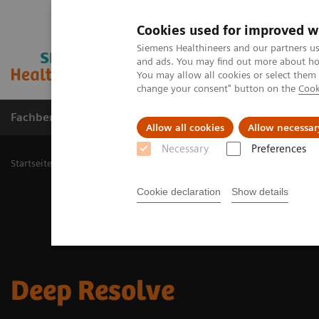
Cookies used for improved w
Siemens Healthineers and our partners us
and ads. You may find out more about how
You may allow all cookies or select them
change your consent" button on the
Cook
Fachbereiche
Healthcare Management
Allow all cookies
Allow necessar
Necessary
Preferences
Startseite
Medizinische Bildgebung
Magnetresonanztomographi
Cookie declaration
Show details
Deep Resolve