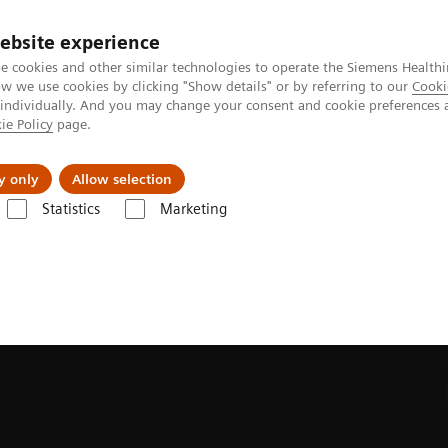
ebsite experience
e cookies and other similar technologies to operate the Siemens Healthi
 we use cookies by clicking "Show details" or by referring to our
Cooki
 individually. And you may change your consent and cookie preferences 
ie Policy
page.
Produkte & Services
News & Events
Üb
y only
Allow selection
Statistics
Marketing
e
MRT-Technologien und -Innovationen
Deep Resolve