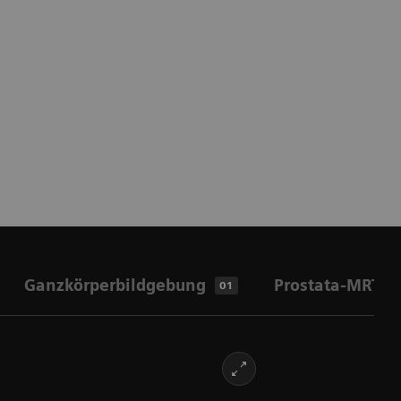
Ganzkörperbildgebung
Prostata-MRT
01
0