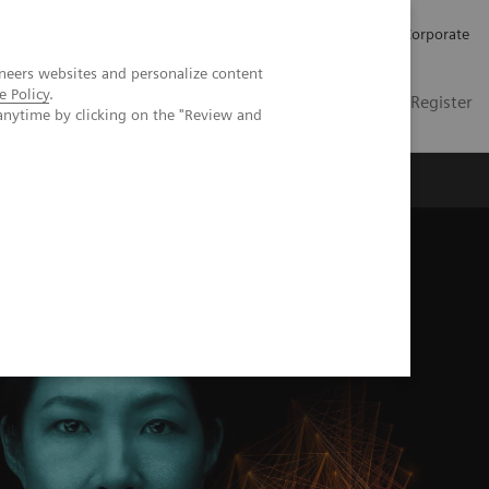
Karriere
Investor Relations
Presse
Corporate
neers websites and personalize content
e Policy
.
DE
Kontakt
Login / Register
anytime by clicking on the "Review and
er uns